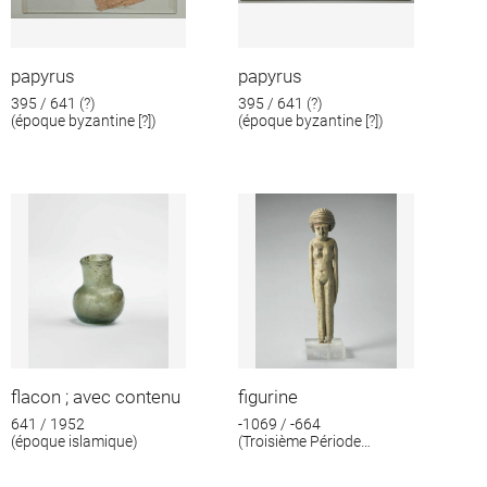
papyrus
papyrus
395 / 641 (?)
395 / 641 (?)
(époque byzantine [?])
(époque byzantine [?])
flacon ; avec contenu
figurine
641 / 1952
-1069 / -664
(époque islamique)
(Troisième Période
intermédiaire)