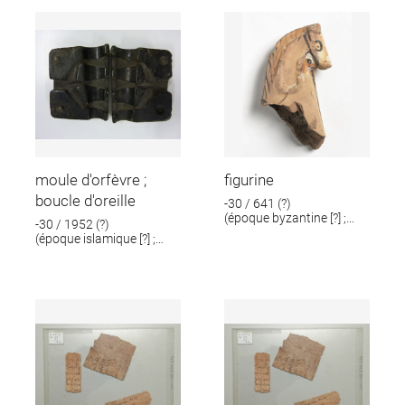
moule d'orfèvre ;
figurine
boucle d'oreille
-30 / 641 (?)
(époque byzantine [?] ;
-30 / 1952 (?)
époque romaine [?])
(époque islamique [?] ;
époque romaine [?])