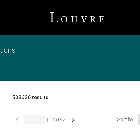
503626 results
|
25182
Sort by