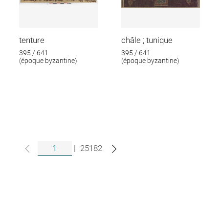
tenture
châle ; tunique
395 / 641
395 / 641
(époque byzantine)
(époque byzantine)
|
25182