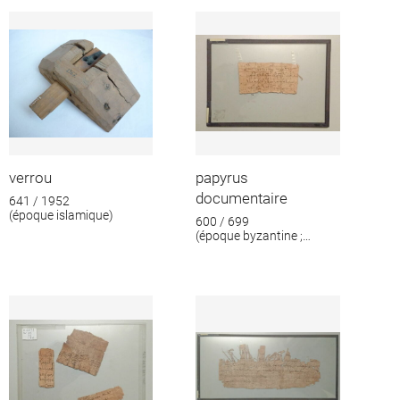
format
verrou
papyrus
documentaire
641 / 1952
(époque islamique)
600 / 699
(époque byzantine ;
époque islamique)