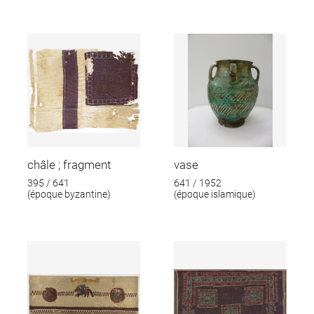
châle ; fragment
vase
395 / 641
641 / 1952
(époque byzantine)
(époque islamique)