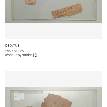
papyrus
395 / 641 (?)
(époque byzantine [?])