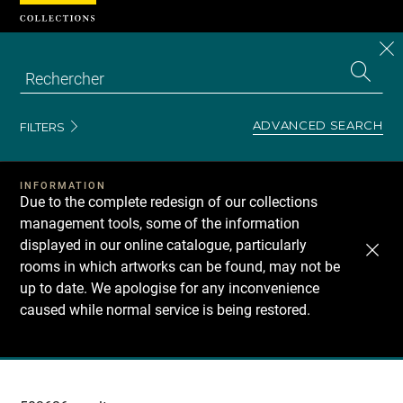
Cookies management panel
CL
Search
the
EN
S
collecti
Z
Se
ADVANCED SEARCH
FILTERS
INFORMATION
Due to the complete redesign of our collections
management tools, some of the information
displayed in our online catalogue, particularly
rooms in which artworks can be found, may not be
up to date. We apologise for any inconvenience
caused while normal service is being restored.
Recherche
dans
les