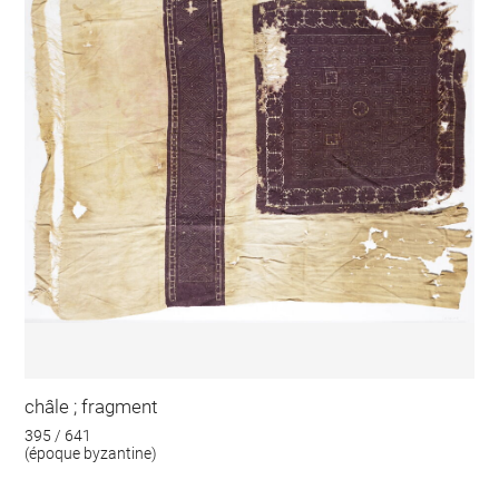
châle ; fragment
395 / 641
(époque byzantine)