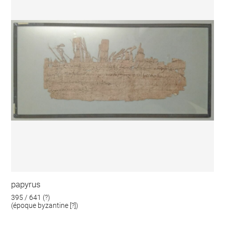
papyrus
395 / 641 (?)
(époque byzantine [?])