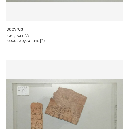
papyrus
395 / 641 (?)
(époque byzantine [?])