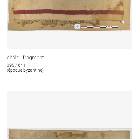
châle ; fragment
395 / 641
(époque byzantine)