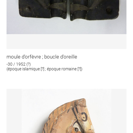
moule d'orfèvre ; boucle d'oreille
-30 / 1952 (?)
(époque islamique [?] ; époque romaine [?])