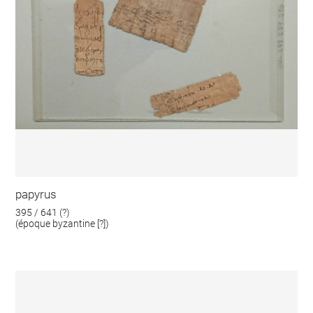
papyrus
395 / 641 (?)
(époque byzantine [?])