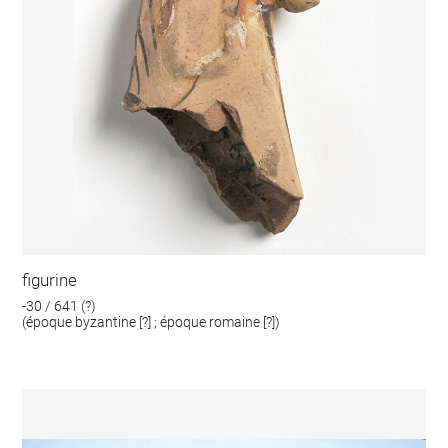
figurine
-30 / 641 (?)
(époque byzantine [?] ; époque romaine [?])