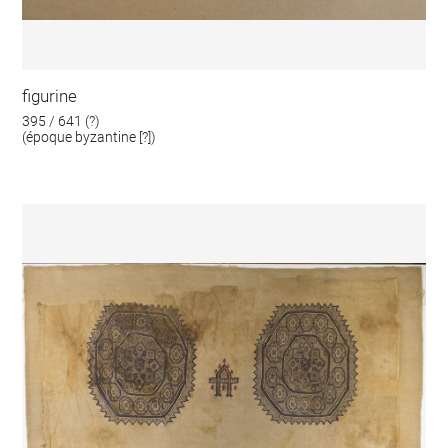
figurine
395 / 641 (?)
(époque byzantine [?])