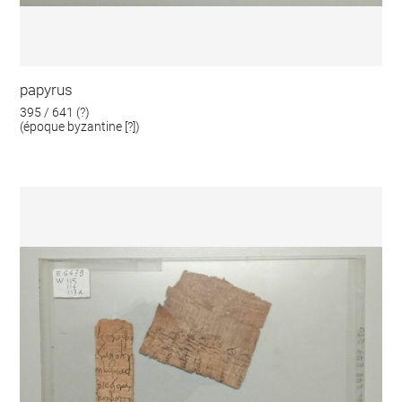
papyrus
395 / 641 (?)
(époque byzantine [?])