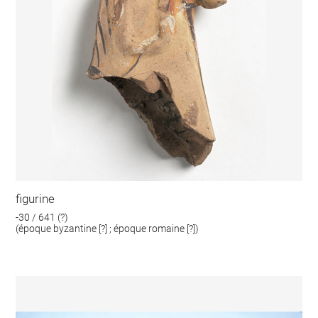
figurine
-30 / 641 (?)
(époque byzantine [?] ; époque romaine [?])