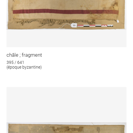
châle ; fragment
395 / 641
(époque byzantine)