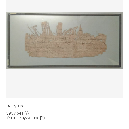
papyrus
395 / 641 (?)
(époque byzantine [?])