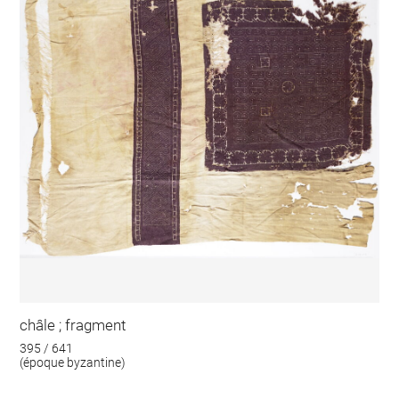
châle ; fragment
395 / 641
(époque byzantine)