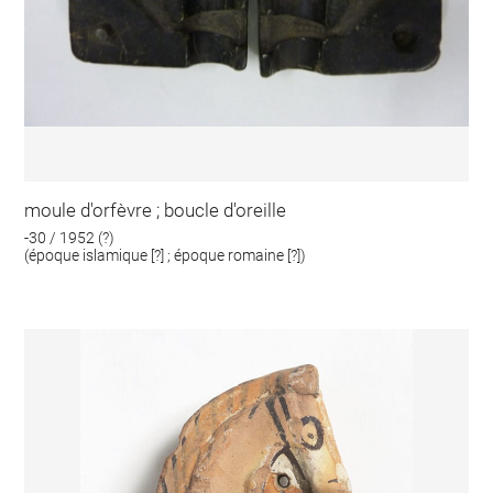
moule d'orfèvre ; boucle d'oreille
-30 / 1952 (?)
(époque islamique [?] ; époque romaine [?])