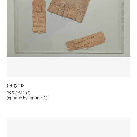
papyrus
395 / 641 (?)
(époque byzantine [?])