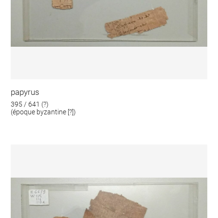
papyrus
395 / 641 (?)
(époque byzantine [?])