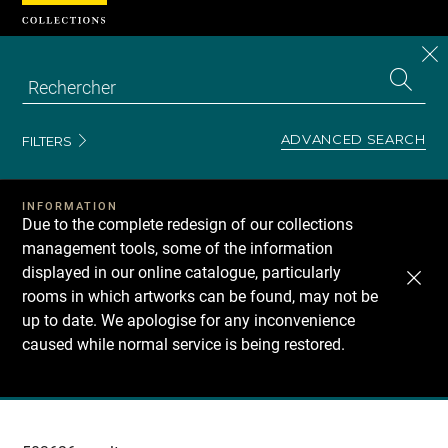
Cookies management panel
CL
Search
the
EN
S
collecti
Z
Se
ADVANCED SEARCH
FILTERS
INFORMATION
Due to the complete redesign of our collections
management tools, some of the information
displayed in our online catalogue, particularly
rooms in which artworks can be found, may not be
up to date. We apologise for any inconvenience
caused while normal service is being restored.
Recherche
dans
les