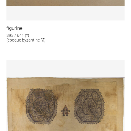
figurine
395 / 641 (?)
(époque byzantine [?])