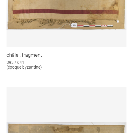
châle ; fragment
395 / 641
(époque byzantine)