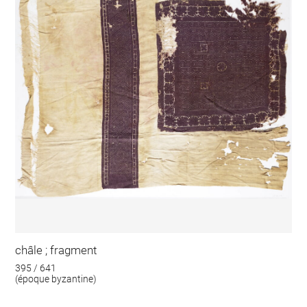
châle ; fragment
395 / 641
(époque byzantine)