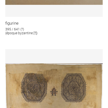
figurine
395 / 641 (?)
(époque byzantine [?])