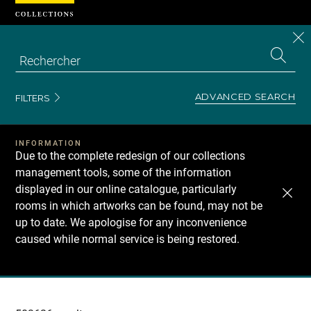
Cookies management panel
CL
Search
the
EN
S
collecti
Z
Se
ADVANCED SEARCH
FILTERS
INFORMATION
Due to the complete redesign of our collections
management tools, some of the information
displayed in our online catalogue, particularly
rooms in which artworks can be found, may not be
up to date. We apologise for any inconvenience
caused while normal service is being restored.
Recherche
dans
les