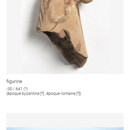
figurine
-30 / 641 (?)
(époque byzantine [?] ; époque romaine [?])