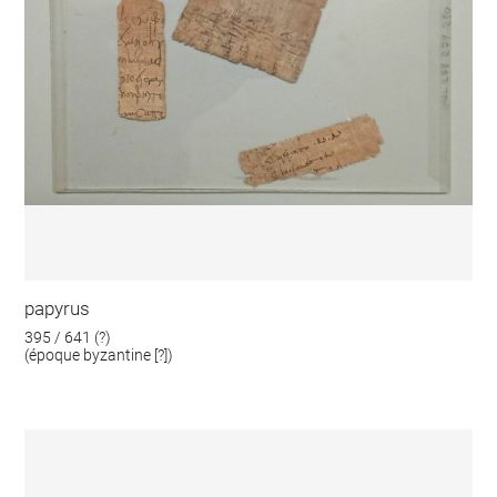
papyrus
395 / 641 (?)
(époque byzantine [?])