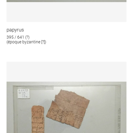
papyrus
395 / 641 (?)
(époque byzantine [?])