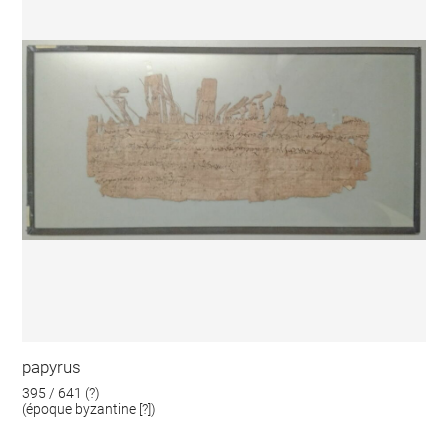
papyrus
395 / 641 (?)
(époque byzantine [?])