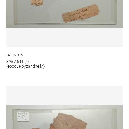
papyrus
395 / 641 (?)
(époque byzantine [?])