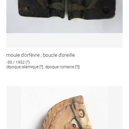
moule d'orfèvre ; boucle d'oreille
-30 / 1952 (?)
(époque islamique [?] ; époque romaine [?])