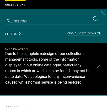
Cookies management panel
CL
Search
the
EN
S
collecti
Z
Se
ADVANCED SEARCH
FILTERS
INFORMATION
Due to the complete redesign of our collections
management tools, some of the information
displayed in our online catalogue, particularly
rooms in which artworks can be found, may not be
up to date. We apologise for any inconvenience
caused while normal service is being restored.
Recherche
dans
les