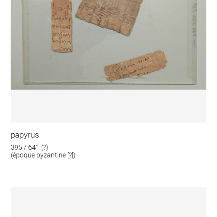
papyrus
395 / 641 (?)
(époque byzantine [?])