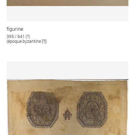
figurine
395 / 641 (?)
(époque byzantine [?])