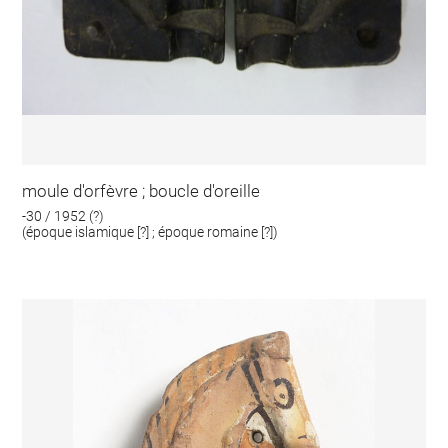
moule d'orfèvre ; boucle d'oreille
-30 / 1952 (?)
(époque islamique [?] ; époque romaine [?])