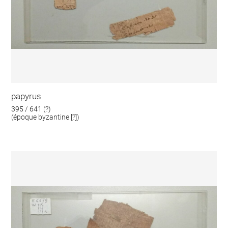
papyrus
395 / 641 (?)
(époque byzantine [?])