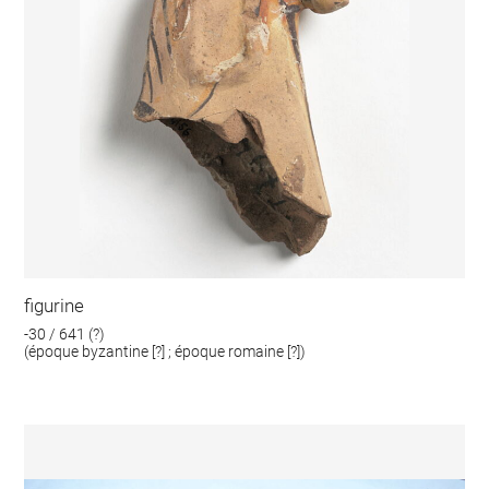
figurine
-30 / 641 (?)
(époque byzantine [?] ; époque romaine [?])