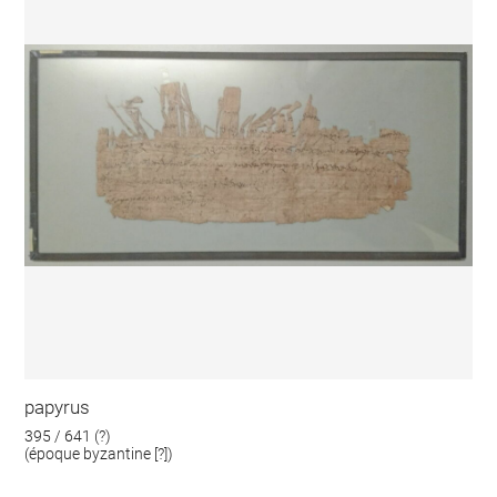
papyrus
395 / 641 (?)
(époque byzantine [?])