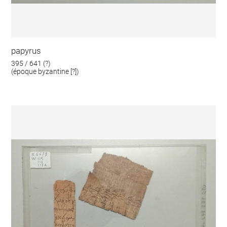
papyrus
395 / 641 (?)
(époque byzantine [?])