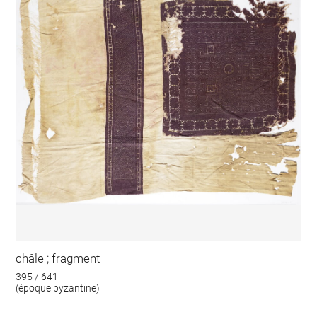
châle ; fragment
395 / 641
(époque byzantine)