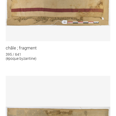
châle ; fragment
395 / 641
(époque byzantine)