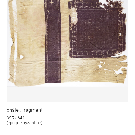
châle ; fragment
395 / 641
(époque byzantine)