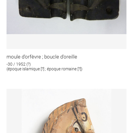
moule d'orfèvre ; boucle d'oreille
-30 / 1952 (?)
(époque islamique [?] ; époque romaine [?])