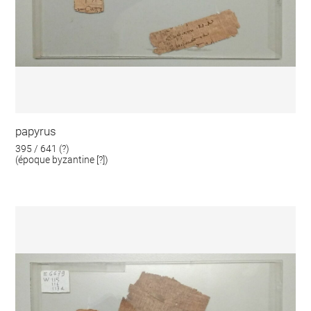
papyrus
395 / 641 (?)
(époque byzantine [?])