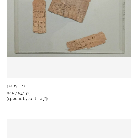
papyrus
395 / 641 (?)
(époque byzantine [?])