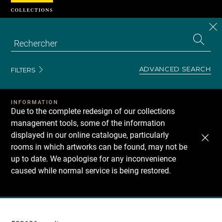
Cookies management panel
CL
Search
the
EN
S
collecti
Z
Se
ADVANCED SEARCH
FILTERS
INFORMATION
Due to the complete redesign of our collections
management tools, some of the information
displayed in our online catalogue, particularly
rooms in which artworks can be found, may not be
up to date. We apologise for any inconvenience
caused while normal service is being restored.
Recherche
dans
les