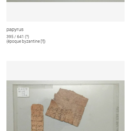
papyrus
395 / 641 (?)
(époque byzantine [?])