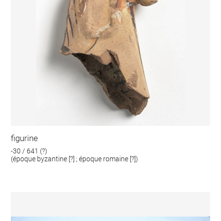
figurine
-30 / 641 (?)
(époque byzantine [?] ; époque romaine [?])