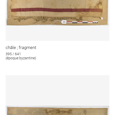
châle ; fragment
395 / 641
(époque byzantine)