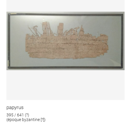
papyrus
395 / 641 (?)
(époque byzantine [?])