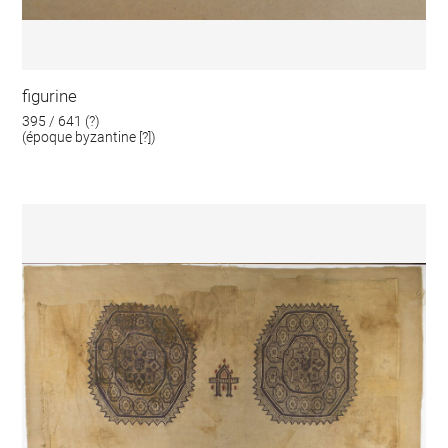
figurine
395 / 641 (?)
(époque byzantine [?])