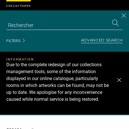
Cookies management panel
CL
Search
the
EN
S
collecti
Z
Se
ADVANCED SEARCH
FILTERS
INFORMATION
Due to the complete redesign of our collections
management tools, some of the information
displayed in our online catalogue, particularly
rooms in which artworks can be found, may not be
up to date. We apologise for any inconvenience
caused while normal service is being restored.
Recherche
dans
les