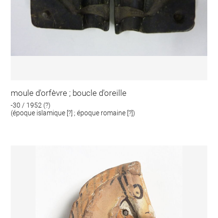
moule d'orfèvre ; boucle d'oreille
-30 / 1952 (?)
(époque islamique [?] ; époque romaine [?])