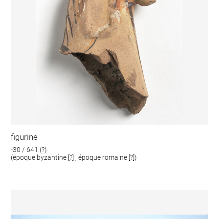
figurine
-30 / 641 (?)
(époque byzantine [?] ; époque romaine [?])