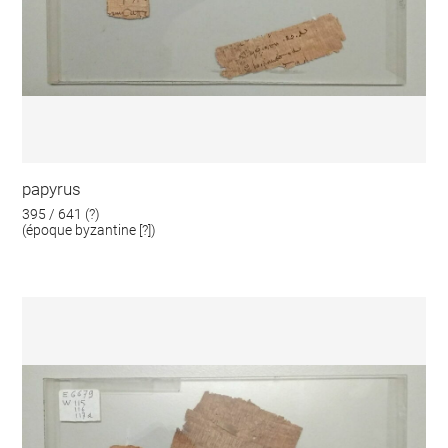
papyrus
395 / 641 (?)
(époque byzantine [?])