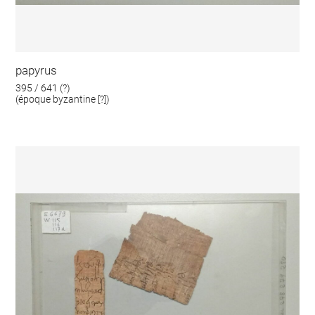
papyrus
395 / 641 (?)
(époque byzantine [?])