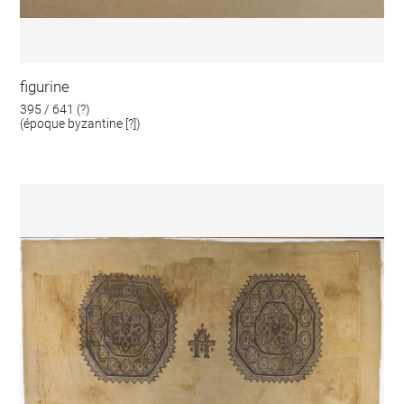
figurine
395 / 641 (?)
(époque byzantine [?])