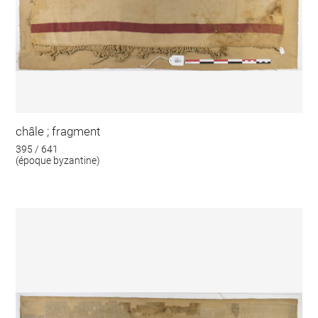
châle ; fragment
395 / 641
(époque byzantine)