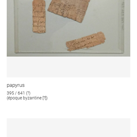
papyrus
395 / 641 (?)
(époque byzantine [?])