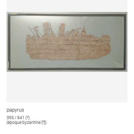
papyrus
395 / 641 (?)
(époque byzantine [?])