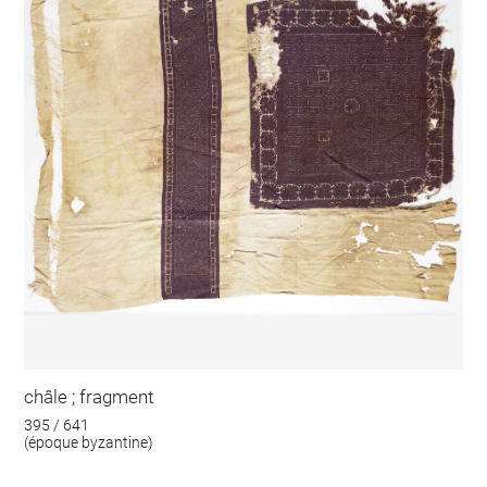
châle ; fragment
395 / 641
(époque byzantine)