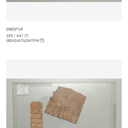
papyrus
395 / 641 (?)
(époque byzantine [?])