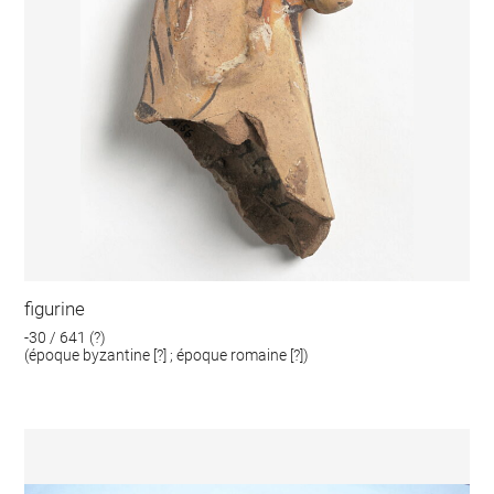
figurine
-30 / 641 (?)
(époque byzantine [?] ; époque romaine [?])