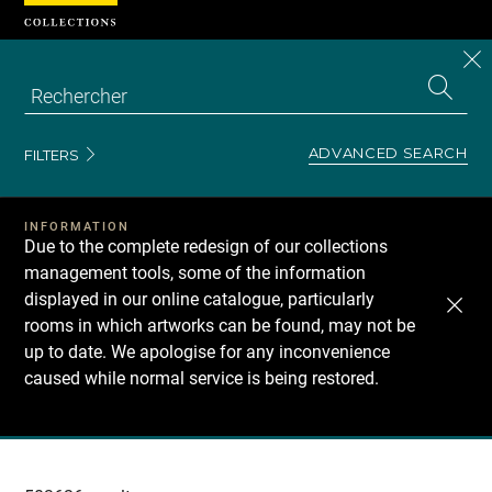
Cookies management panel
CL
Search
the
EN
S
collecti
Z
Se
ADVANCED SEARCH
FILTERS
INFORMATION
Due to the complete redesign of our collections
management tools, some of the information
displayed in our online catalogue, particularly
rooms in which artworks can be found, may not be
up to date. We apologise for any inconvenience
caused while normal service is being restored.
Recherche
dans
les