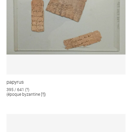
papyrus
395 / 641 (?)
(époque byzantine [?])