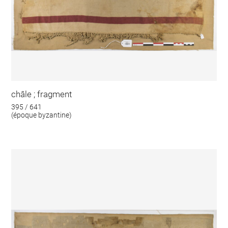
châle ; fragment
395 / 641
(époque byzantine)