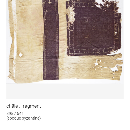
châle ; fragment
395 / 641
(époque byzantine)