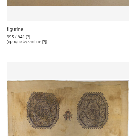
figurine
395 / 641 (?)
(époque byzantine [?])