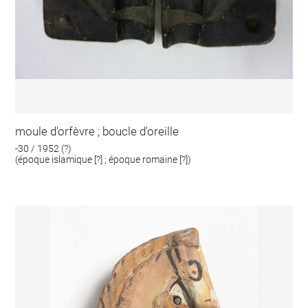
moule d'orfèvre ; boucle d'oreille
-30 / 1952 (?)
(époque islamique [?] ; époque romaine [?])