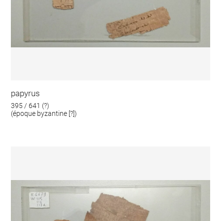
papyrus
395 / 641 (?)
(époque byzantine [?])