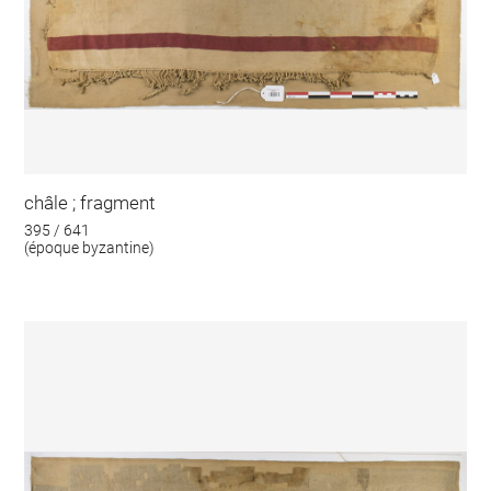
châle ; fragment
395 / 641
(époque byzantine)