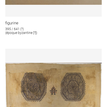
figurine
395 / 641 (?)
(époque byzantine [?])