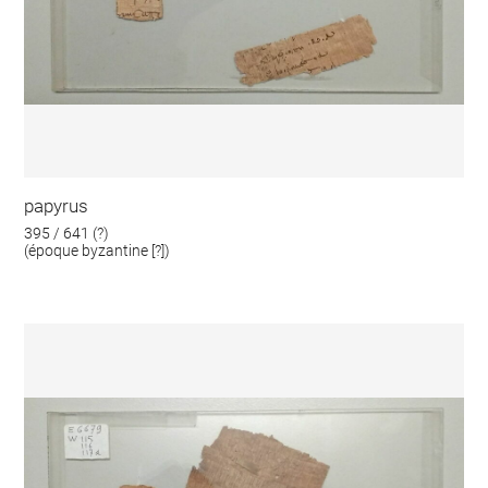
papyrus
395 / 641 (?)
(époque byzantine [?])