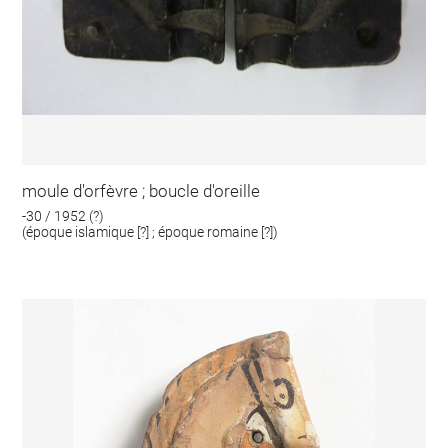
moule d'orfèvre ; boucle d'oreille
-30 / 1952 (?)
(époque islamique [?] ; époque romaine [?])