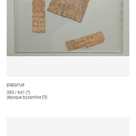
papyrus
395 / 641 (?)
(époque byzantine [?])