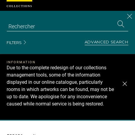
Cookies management panel
CL
Search
the
EN
S
collecti
Z
Se
ADVANCED SEARCH
FILTERS
INFORMATION
Due to the complete redesign of our collections
management tools, some of the information
displayed in our online catalogue, particularly
rooms in which artworks can be found, may not be
up to date. We apologise for any inconvenience
caused while normal service is being restored.
Recherche
dans
les