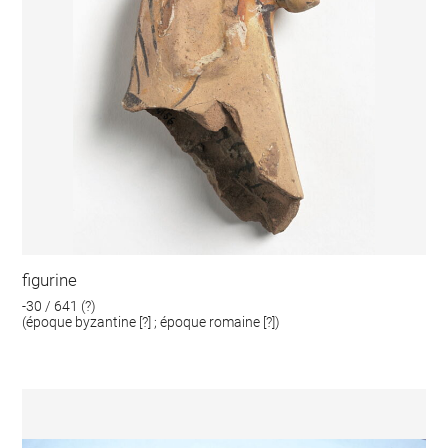
figurine
-30 / 641 (?)
(époque byzantine [?] ; époque romaine [?])