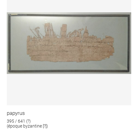
papyrus
395 / 641 (?)
(époque byzantine [?])