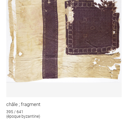
châle ; fragment
395 / 641
(époque byzantine)