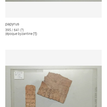
papyrus
395 / 641 (?)
(époque byzantine [?])