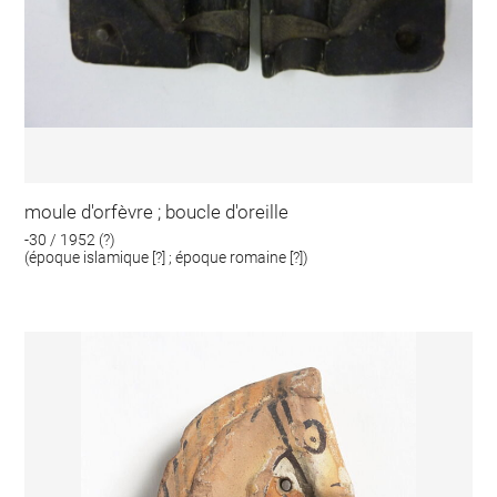
moule d'orfèvre ; boucle d'oreille
-30 / 1952 (?)
(époque islamique [?] ; époque romaine [?])