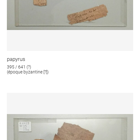
papyrus
395 / 641 (?)
(époque byzantine [?])