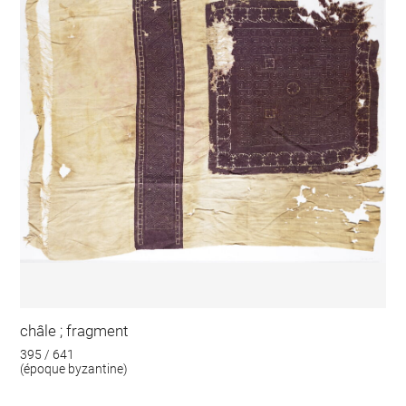
châle ; fragment
395 / 641
(époque byzantine)