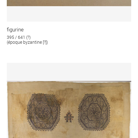
figurine
395 / 641 (?)
(époque byzantine [?])