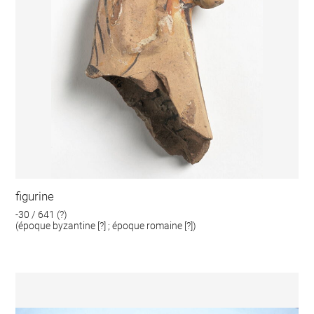
figurine
-30 / 641 (?)
(époque byzantine [?] ; époque romaine [?])