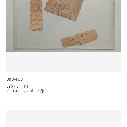
papyrus
395 / 641 (?)
(époque byzantine [?])