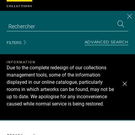
Cookies management panel
CL
Search
the
EN
S
collecti
Z
Se
ADVANCED SEARCH
FILTERS
INFORMATION
Due to the complete redesign of our collections
management tools, some of the information
displayed in our online catalogue, particularly
rooms in which artworks can be found, may not be
up to date. We apologise for any inconvenience
caused while normal service is being restored.
Recherche
dans
les