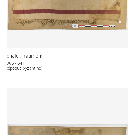
châle ; fragment
395 / 641
(époque byzantine)