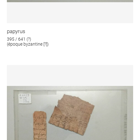
papyrus
395 / 641 (?)
(époque byzantine [?])