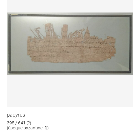
papyrus
395 / 641 (?)
(époque byzantine [?])