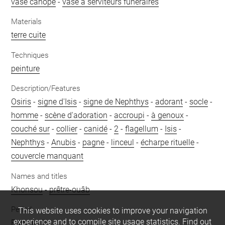
vase canope
-
vase à serviteurs funéraires
Materials
terre cuite
Techniques
peinture
Description/Features
Osiris
-
signe d'Isis
-
signe de Nephthys
-
adorant
-
socle
-
homme
-
scène d'adoration
-
accroupi
-
à genoux
-
couché sur
-
collier
-
canidé
-
2
-
flagellum
-
Isis
-
Nephthys
-
Anubis
-
pagne
-
linceul
-
écharpe rituelle
-
couvercle manquant
Names and titles
Khonsou
-
prêtre-ouâb
Period
This website uses cookies to improve your navigation
experience and to compile site usage statistics.
Find out
Ramsès II