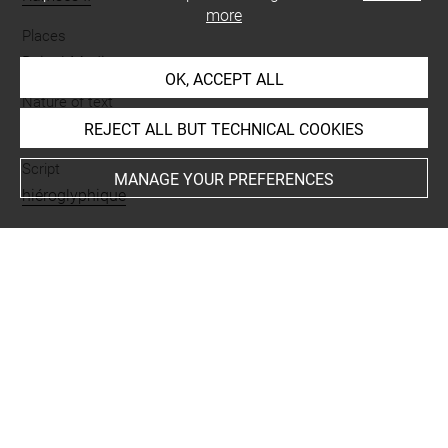
more
Places
Deir el-Medina
OK, ACCEPT ALL
Nature of text
nom
-
titre
REJECT ALL BUT TECHNICAL COOKIES
Script
MANAGE YOUR PREFERENCES
hiéroglyphique
BIBLIOGRAPHY
Barbotin, Christophe, Collection égyptienne, [Musée
Granet, Aix-en-Provence], Aix-en-Provence, Ville d'Aix-en-
Provence, 1995, p. 197 note 1
Parrot, André (comm. gal) ; Adhemar, Hélène (comm.)