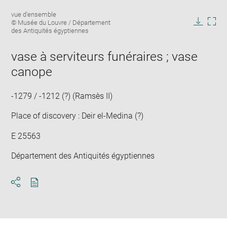
Enlarge
Image
vue d'ensemble
image
caption:
© Musée du Louvre / Département
in
Downlo
Enla
des Antiquités égyptiennes
new
image
ima
window
in
vase à serviteurs funéraires ; vase
new
canope
win
-1279 / -1212 (?) (Ramsès II)
Place of discovery : Deir el-Medina (?)
E 25563
Département des Antiquités égyptiennes
Download
Share
pdf