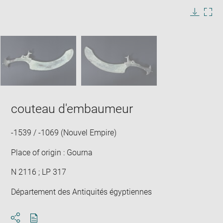
image
in
Image
Downlo
Enla
new
caption:
image
ima
window
SKIP IMAGE CAROUSEL
in
new
win
couteau d'embaumeur
-1539 / -1069 (Nouvel Empire)
Place of origin : Gourna
N 2116 ; LP 317
Département des Antiquités égyptiennes