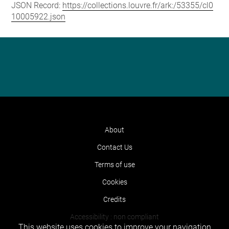
JSON Record:
https://collections.louvre.fr/ark:/53355/cl0
10005922.json
About
Contact Us
Terms of use
Cookies
Credits
Accessibility : non compliant
This website uses cookies to improve your navigation