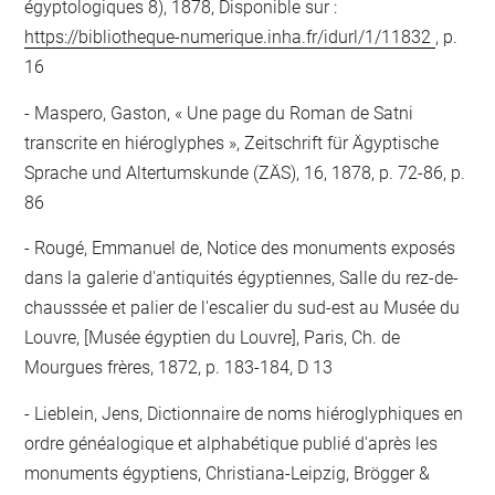
égyptologiques 8), 1878, Disponible sur :
https://bibliotheque-numerique.inha.fr/idurl/1/11832
, p.
16
Maspero, Gaston, « Une page du Roman de Satni
transcrite en hiéroglyphes », Zeitschrift für Ägyptische
Sprache und Altertumskunde (ZÄS), 16, 1878, p. 72-86, p.
86
Rougé, Emmanuel de, Notice des monuments exposés
dans la galerie d'antiquités égyptiennes, Salle du rez-de-
chausssée et palier de l'escalier du sud-est au Musée du
Louvre, [Musée égyptien du Louvre], Paris, Ch. de
Mourgues frères, 1872, p. 183-184, D 13
Lieblein, Jens, Dictionnaire de noms hiéroglyphiques en
ordre généalogique et alphabétique publié d'après les
monuments égyptiens, Christiana-Leipzig, Brögger &