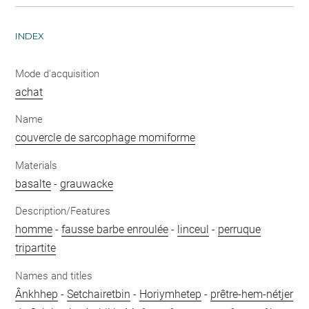
INDEX
Mode d'acquisition
achat
Name
couvercle de sarcophage momiforme
Materials
basalte
-
grauwacke
Description/Features
homme
-
fausse barbe enroulée
-
linceul
-
perruque
tripartite
Names and titles
Ânkhhep
-
Setchairetbin
-
Horiymhetep
-
prêtre-hem-nétjer