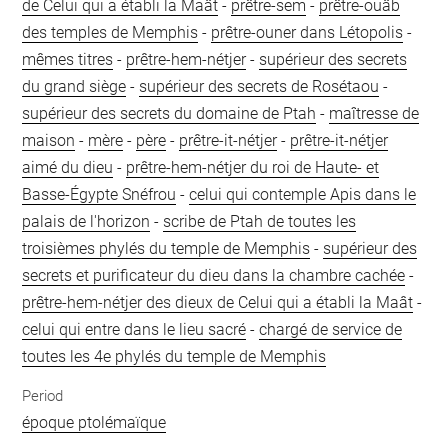
de Celui qui a établi la Maât
-
prêtre-sem
-
prêtre-ouâb
des temples de Memphis
-
prêtre-ouner dans Létopolis
-
mêmes titres
-
prêtre-hem-nétjer
-
supérieur des secrets
du grand siège
-
supérieur des secrets de Rosétaou
-
supérieur des secrets du domaine de Ptah
-
maîtresse de
maison
-
mère
-
père
-
prêtre-it-nétjer
-
prêtre-it-nétjer
aimé du dieu
-
prêtre-hem-nétjer du roi de Haute- et
Basse-Égypte Snéfrou
-
celui qui contemple Apis dans le
palais de l'horizon
-
scribe de Ptah de toutes les
troisièmes phylés du temple de Memphis
-
supérieur des
secrets et purificateur du dieu dans la chambre cachée
-
prêtre-hem-nétjer des dieux de Celui qui a établi la Maât
-
celui qui entre dans le lieu sacré
-
chargé de service de
toutes les 4e phylés du temple de Memphis
Period
époque ptolémaïque