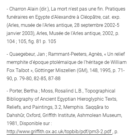
Charron Alain (dir.), La mort n'est pas une fin. Pratiques
funéraires en Egypte d'Alexandre à Cléopâtre, cat. exp.
(Arles, musée de l'Arles antique, 28 septembre 2002-5
janvier 2003), Arles, Musée de l'Arles antique, 2002, p.
104 ; 105, fig. 81 p. 105
Quaegebeur, Jan ; Rammant-Peeters, Agnès, « Un relief
memphite d'époque ptolémaïque de l'héritage de William
Fox Talbot », Göttinger Miszellen (GM), 148, 1995, p. 71-
90, p. 79-80, 82-85, 87-88
Porter, Bertha ; Moss, Rosalind L.B., Topographical
Bibliography of Ancient Egyptian Hieroglyphic Texts,
Reliefs, and Paintings, 3.2, Memphis. Saqqâra to
Dahshûr, Oxford, Griffith Institute, Ashmolean Museum,
1981, Disponible sur :
http://www.griffith.ox.ac.uk/topbib/pdf/pm3-2.pdf
, p.