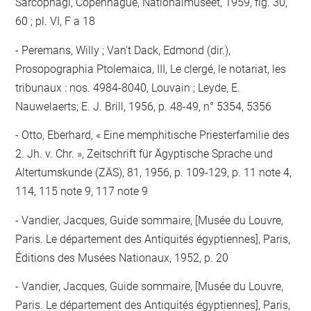
Sarcophagi, Copenhague, Nationalmuseet, 1959, fig. 30,
60 ; pl. VI, F a 18
Peremans, Willy ; Van't Dack, Edmond (dir.),
Prosopographia Ptolemaica, III, Le clergé, le notariat, les
tribunaux : nos. 4984-8040, Louvain ; Leyde, E.
Nauwelaerts; E. J. Brill, 1956, p. 48-49, n° 5354, 5356
Otto, Eberhard, « Eine memphitische Priesterfamilie des
2. Jh. v. Chr. », Zeitschrift für Ägyptische Sprache und
Altertumskunde (ZÄS), 81, 1956, p. 109-129, p. 11 note 4,
114, 115 note 9, 117 note 9
Vandier, Jacques, Guide sommaire, [Musée du Louvre,
Paris. Le département des Antiquités égyptiennes], Paris,
Éditions des Musées Nationaux, 1952, p. 20
Vandier, Jacques, Guide sommaire, [Musée du Louvre,
Paris. Le département des Antiquités égyptiennes], Paris,