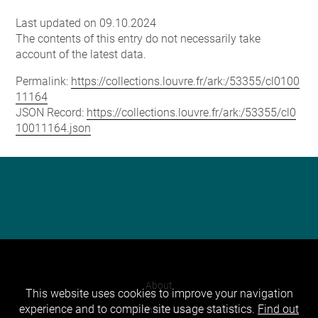
Last updated on 09.10.2024
The contents of this entry do not necessarily take
account of the latest data.
Permalink:
https://collections.louvre.fr/ark:/53355/cl0100
11164
JSON Record:
https://collections.louvre.fr/ark:/53355/cl0
10011164.json
About
This website uses cookies to improve your navigation
experience and to compile site usage statistics.
Find out
Contact Us