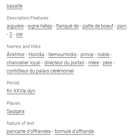
basalte
Description/Features
aiguière
-
signe hétep
-
flanqué de
-
patte de boeuf
-
pain
-
2
-
oie
Names and titles
Ânkhhor
-
Horirâa
-
Itemoumirdis
-
prince
-
noble
-
chancelier royal
-
directeur du portail
-
mère
-
père
-
contrôleur du palais cérémoniel
Period
fin XXVIe dyn
Places
Saqqara
Nature of text
pancarte d'offrandes
-
formule d'offrande