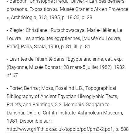
Barbotin, Christophe ; Perdu, Olivier, « L'art des derniers
pharaons. Exposition au Musée Granet d'Aix en Provence
», Archéologia, 313, 1995, p. 18-33, p. 28
Ziegler, Christiane ; Rutschowscaya, Marie-Hélène, Le
Louvre. Les antiquités égyptiennes, [Musée du Louvre,
Paris], Paris, Scala, 1990, p. 81, ill. p. 81
Les rites de l’éternité dans l’Egypte ancienne, cat. exp.
(Bayonne, Musée Bonnat ; 28 mars-5 juillet 1982), 1982,
n° 67
Porter, Bertha ; Moss, Rosalind L.B., Topographical
Bibliography of Ancient Egyptian Hieroglyphic Texts,
Reliefs, and Paintings, 3.2, Memphis. Saqqâra to
Dahshûr, Oxford, Griffith Institute, Ashmolean Museum,
1981, Disponible sur :
http://www.griffith.ox.ac.uk/topbib/pdf/pm3-2.pdf
, p. 588