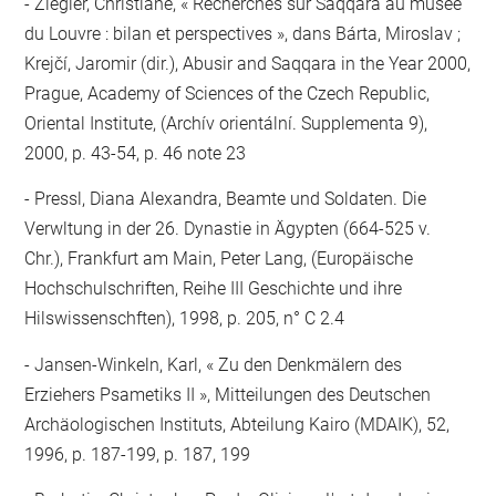
Ziegler, Christiane, « Recherches sur Saqqara au musée
du Louvre : bilan et perspectives », dans Bárta, Miroslav ;
Krejčí, Jaromir (dir.), Abusir and Saqqara in the Year 2000,
Prague, Academy of Sciences of the Czech Republic,
Oriental Institute, (Archív orientální. Supplementa 9),
2000, p. 43-54, p. 46 note 23
Pressl, Diana Alexandra, Beamte und Soldaten. Die
Verwltung in der 26. Dynastie in Ägypten (664-525 v.
Chr.), Frankfurt am Main, Peter Lang, (Europäische
Hochschulschriften, Reihe III Geschichte und ihre
Hilswissenschften), 1998, p. 205, n° C 2.4
Jansen-Winkeln, Karl, « Zu den Denkmälern des
Erziehers Psametiks II », Mitteilungen des Deutschen
Archäologischen Instituts, Abteilung Kairo (MDAIK), 52,
1996, p. 187-199, p. 187, 199