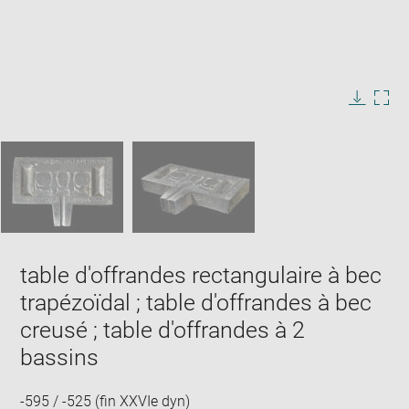
Enlarge
image
in
Image
Downlo
Enla
new
caption:
image
ima
window
SKIP IMAGE CAROUSEL
in
new
win
table d'offrandes rectangulaire à bec
trapézoïdal ; table d'offrandes à bec
creusé ; table d'offrandes à 2
bassins
-595 / -525 (fin XXVIe dyn)