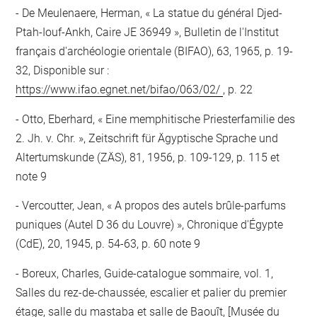
De Meulenaere, Herman, « La statue du général Djed-
Ptah-Iouf-Ankh, Caire JE 36949 », Bulletin de l'Institut
français d'archéologie orientale (BIFAO), 63, 1965, p. 19-
32, Disponible sur :
https://www.ifao.egnet.net/bifao/063/02/
, p. 22
Otto, Eberhard, « Eine memphitische Priesterfamilie des
2. Jh. v. Chr. », Zeitschrift für Ägyptische Sprache und
Altertumskunde (ZÄS), 81, 1956, p. 109-129, p. 115 et
note 9
Vercoutter, Jean, « A propos des autels brûle-parfums
puniques (Autel D 36 du Louvre) », Chronique d'Égypte
(CdE), 20, 1945, p. 54-63, p. 60 note 9
Boreux, Charles, Guide-catalogue sommaire, vol. 1,
Salles du rez-de-chaussée, escalier et palier du premier
étage, salle du mastaba et salle de Baouît, [Musée du