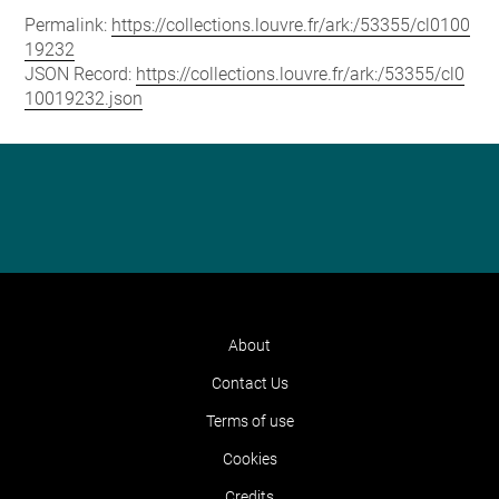
Permalink:
https://collections.louvre.fr/ark:/53355/cl0100
19232
JSON Record:
https://collections.louvre.fr/ark:/53355/cl0
10019232.json
About
Contact Us
Terms of use
Cookies
Credits