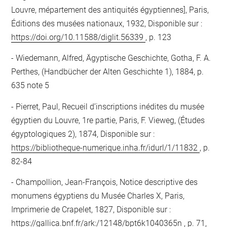
Louvre, mépartement des antiquités égyptiennes], Paris,
Éditions des musées nationaux, 1932, Disponible sur :
https://doi.org/10.11588/diglit.56339
, p. 123
Wiedemann, Alfred, Ägyptische Geschichte, Gotha, F. A.
Perthes, (Handbücher der Alten Geschichte 1), 1884, p.
635 note 5
Pierret, Paul, Recueil d’inscriptions inédites du musée
égyptien du Louvre, 1re partie, Paris, F. Vieweg, (Études
égyptologiques 2), 1874, Disponible sur :
https://bibliotheque-numerique.inha.fr/idurl/1/11832
, p.
82-84
Champollion, Jean-François, Notice descriptive des
monumens égyptiens du Musée Charles X, Paris,
Imprimerie de Crapelet, 1827, Disponible sur :
https://gallica.bnf.fr/ark:/12148/bpt6k1040365n
, p. 71,