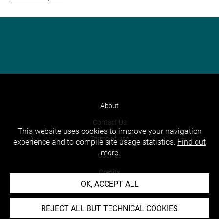
About
Contact Us
This website uses cookies to improve your navigation
Terms of use
experience and to compile site usage statistics.
Find out
more
Cookies
Credits
OK, ACCEPT ALL
Accessibility : non compliant
REJECT ALL BUT TECHNICAL COOKIES