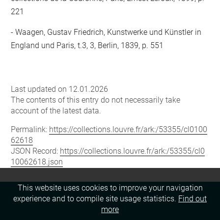
221
Waagen, Gustav Friedrich, Kunstwerke und Künstler in
England und Paris, t.3, 3, Berlin, 1839, p. 551
Last updated on 12.01.2026
The contents of this entry do not necessarily take
account of the latest data.
Permalink:
https://collections.louvre.fr/ark:/53355/cl0100
62618
JSON Record:
https://collections.louvre.fr/ark:/53355/cl0
10062618.json
This website uses cookies to improve your navigation
experience and to compile site usage statistics.
Find out
more