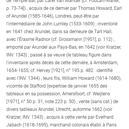
de Temple Bar, par Carel van Mander [cf. Foucart-Walter,
p. 73-74]) ; acquis de ce dernier par Thomas Howard, Earl
of Arundel (1585-1646), Londres, peut-être par
l’intermédiaire de John Lumley (1533-1609) ; inventorié
en 1641 chez Arundel, dans sa demeure de Tart Hall,
avec l’Érasme Radnor (cf. Grossmann [1951], p. 112) ;
emporté par Arundel aux Pays-Bas, en 1642 (voir Kratzer,
INV. 1343) ; passé à sa veuve (le tableau figure dans
l’inventaire après décès de cette dernière, à Amsterdam,
1654-1655, cf. Hervey [1921], n° 195 p. 482 : identifié
avec l’INV. 1344) ; leurs fils, William Howard (1614-1680),
vicomte de Stafford (expertise de janvier 1655 des
tableaux en sa possession, Amersfoort, cf. Weijtens
[1971], n° 50 p. 31, note 223 p. 50) ; vente (sans cat.) de
divers tableaux Arundel, Utrecht, automne 1662 (voir
Kratzer, INV. 1343) ; acquis à cette vente par Everhard
Jabach (1618-1695), marchand colonais établi à Paris