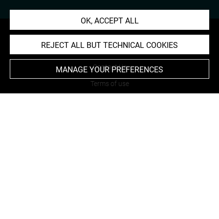
OK, ACCEPT ALL
REJECT ALL BUT TECHNICAL COOKIES
About
Contact Us
MANAGE YOUR PREFERENCES
Terms of use
Cookies
Credits
Accessibility : non compliant