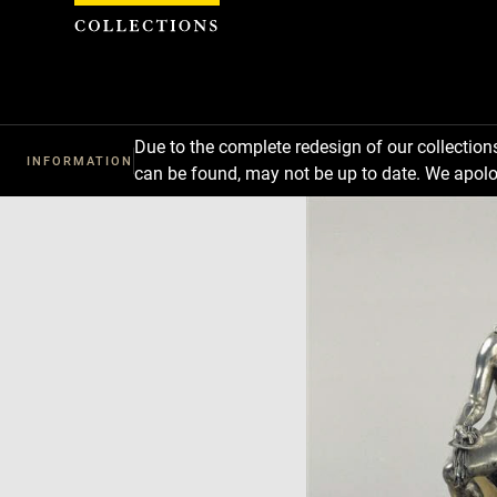
Cookies management panel
Due to the complete redesign of our collectio
INFORMATION
can be found, may not be up to date. We apolo
Download
Next
Previous