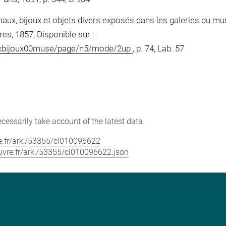
aux, bijoux et objets divers exposés dans les galeries du m
res, 1857, Disponible sur :
mauxbijoux00muse/page/n5/mode/2up
, p. 74, Lab. 57
cessarily take account of the latest data.
vre.fr/ark:/53355/cl010096622
louvre.fr/ark:/53355/cl010096622.json