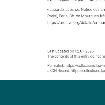
Laborde, Léon de, Notice des ém
Paris], Paris, Ch. de Mourgues frè
https://archive.org/details/e
Last updated on 02.07.2025
The contents of this entry do not ne
Permalink:
https://collections.lou
JSON Record:
https://collections.