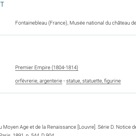
CT
Fontainebleau (France), Musée national du château d
Premier Empire (1804-1814)
orfèvrerie, argenterie
-
statue, statuette, figurine
u Moyen Age et de la Renaissance [Louvre]. Série D. Notice de
aris, 1891, p. 544, D 904