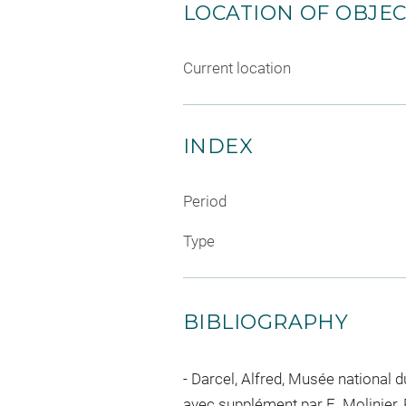
LOCATION OF OBJE
Current location
INDEX
Period
Type
BIBLIOGRAPHY
Darcel, Alfred, Musée national d
avec supplément par E. Molinier, P