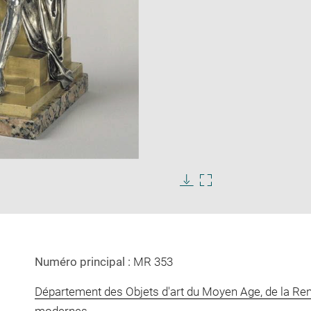
Enlarge
image
in
Download
Enlarge
new
image
image
window
in
new
window
Numéro principal :
MR 353
Département des Objets d'art du Moyen Age, de la Re