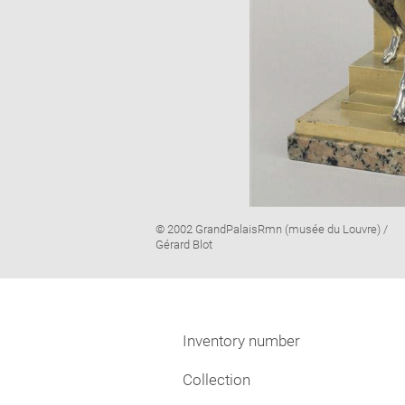
Image
© 2002 GrandPalaisRmn (musée du Louvre) /
caption:
Gérard Blot
Inventory number
Collection