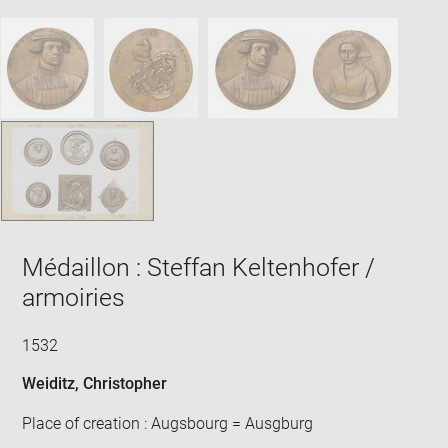
image
ima
window
SKIP IMAGE CAROUSEL
in
new
win
Médaillon : Steffan Keltenhofer /
armoiries
1532
Weiditz, Christopher
Place of creation : Augsbourg = Ausgburg