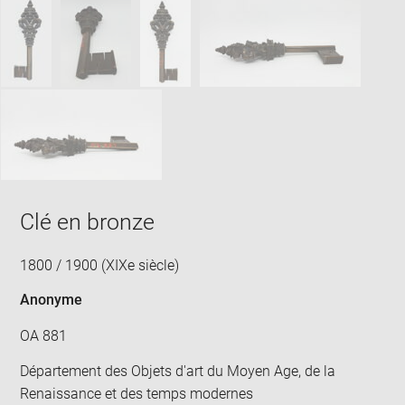
SKIP IMAGE CAROUSEL
in
new
win
Clé en bronze
1800 / 1900 (XIXe siècle)
Anonyme
OA 881
Département des Objets d'art du Moyen Age, de la
Renaissance et des temps modernes