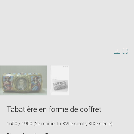
Enlarge
image
in
Image
Downlo
Enla
new
caption:
image
ima
window
SKIP IMAGE CAROUSEL
in
new
win
Tabatière en forme de coffret
1650 / 1900 (2e moitié du XVIIe siècle; XIXe siècle)