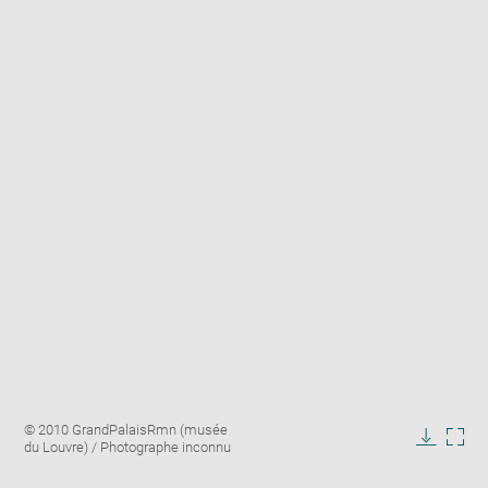
Enlarge
Image
© 2010 GrandPalaisRmn (musée
image
caption:
du Louvre) / Photographe inconnu
in
Downlo
Enla
new
image
ima