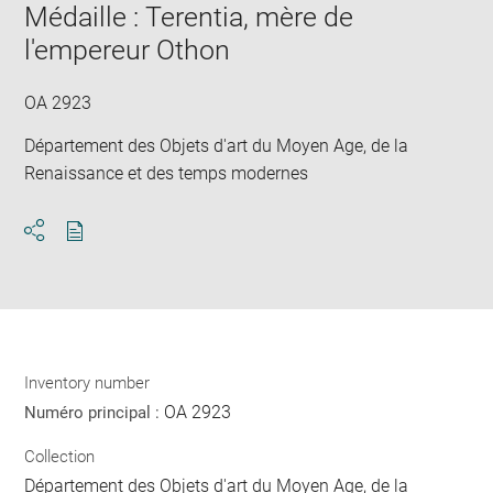
window
Médaille : Terentia, mère de
in
new
l'empereur Othon
win
OA 2923
Département des Objets d'art du Moyen Age, de la
Renaissance et des temps modernes
Download
Share
pdf
Inventory number
OA 2923
Numéro principal :
Collection
Département des Objets d'art du Moyen Age, de la