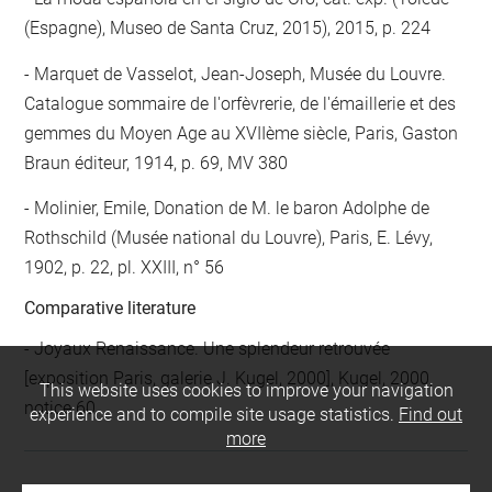
(Espagne), Museo de Santa Cruz, 2015), 2015, p. 224
Marquet de Vasselot, Jean-Joseph, Musée du Louvre.
Catalogue sommaire de l'orfèvrerie, de l'émaillerie et des
gemmes du Moyen Age au XVIIème siècle, Paris, Gaston
Braun éditeur, 1914, p. 69, MV 380
Molinier, Emile, Donation de M. le baron Adolphe de
Rothschild (Musée national du Louvre), Paris, E. Lévy,
1902, p. 22, pl. XXIII, n° 56
Comparative literature
- Joyaux Renaissance. Une splendeur retrouvée
[exposition Paris, galerie J. Kugel, 2000], Kugel, 2000,
This website uses cookies to improve your navigation
notice 60
experience and to compile site usage statistics.
Find out
more