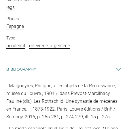
legs
Places
Espagne
Type
pendentif
-
orfèvrerie, argenterie
BIBLIOGRAPHY
Malgouyres, Philippe, « Les objets de la Renaissance,
musée du Louvre , 1901 », dans Prevost-Marcilhacy,
Pauline (dir.), Les Rothschild. Une dynastie de mécènes
en France., I, 1873-1922. Paris, Louvre éditions / BnF /
Somogy, 2016, p. 265-281, p. 274-279, ill. 15 p. 275
La moda espanola en el siglo de Oro, cat. exp. (Tolède