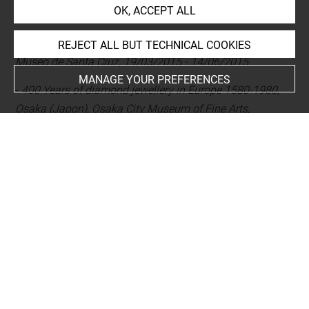
EXHIBITION HISTORY
OK, ACCEPT ALL
-
Spanish costume in the Golden Age, Tolède (Espagne),
REJECT ALL BUT TECHNICAL COOKIES
Museo de Santa Cruz, 19/03/2015 - 14/06/2015
MANAGE YOUR PREFERENCES
-
400 Years of diamond jewellery in Europe 1580-1980,
Osaka (Japon), Osaka City Museum of Fine Arts,
09/01/2004 - 29/02/2004, étape d'une exposition
itinérante
-
400 Years of diamond jewellery in Europe 1580-1980,
Tokyo (Externe, Japon), Musée d'art occidental - Taito-Ku
ueno Koen, 07/10/2003 - 21/12/2003, étape d'une
exposition itinérante
Last updated on 06.11.2023
The contents of this entry do not necessarily take