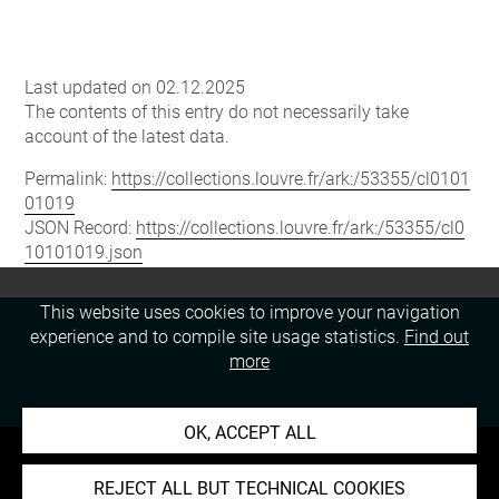
Last updated on 02.12.2025
The contents of this entry do not necessarily take
account of the latest data.
Permalink:
https://collections.louvre.fr/ark:/53355/cl0101
01019
JSON Record:
https://collections.louvre.fr/ark:/53355/cl0
10101019.json
This website uses cookies to improve your navigation
experience and to compile site usage statistics.
Find out
more
OK, ACCEPT ALL
REJECT ALL BUT TECHNICAL COOKIES