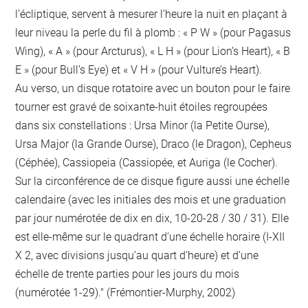
l’écliptique, servent à mesurer l’heure la nuit en plaçant à
leur niveau la perle du fil à plomb : « P W » (pour Pagasus
Wing), « A » (pour Arcturus), « L H » (pour Lion’s Heart), « B
E » (pour Bull’s Eye) et « V H » (pour Vulture’s Heart).
Au verso, un disque rotatoire avec un bouton pour le faire
tourner est gravé de soixante-huit étoiles regroupées
dans six constellations : Ursa Minor (la Petite Ourse),
Ursa Major (la Grande Ourse), Draco (le Dragon), Cepheus
(Céphée), Cassiopeia (Cassiopée, et Auriga (le Cocher).
Sur la circonférence de ce disque figure aussi une échelle
calendaire (avec les initiales des mois et une graduation
par jour numérotée de dix en dix, 10-20-28 / 30 / 31). Elle
est elle-même sur le quadrant d’une échelle horaire (I-XII
X 2, avec divisions jusqu’au quart d’heure) et d’une
échelle de trente parties pour les jours du mois
(numérotée 1-29)." (Frémontier-Murphy, 2002)