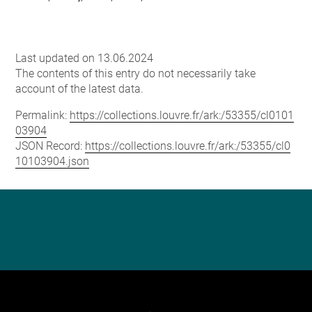
Last updated on 13.06.2024
The contents of this entry do not necessarily take
account of the latest data.
Permalink:
https://collections.louvre.fr/ark:/53355/cl0101
03904
JSON Record:
https://collections.louvre.fr/ark:/53355/cl0
10103904.json