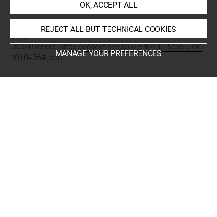
OK, ACCEPT ALL
account of the latest data.
Permalink:
https://collections.louvre.fr/ark:/53355/cl0101
REJECT ALL BUT TECHNICAL COOKIES
04364
JSON Record:
https://collections.louvre.fr/ark:/53355/cl0
MANAGE YOUR PREFERENCES
10104364.json
About
Contact Us
Terms of use
Cookies