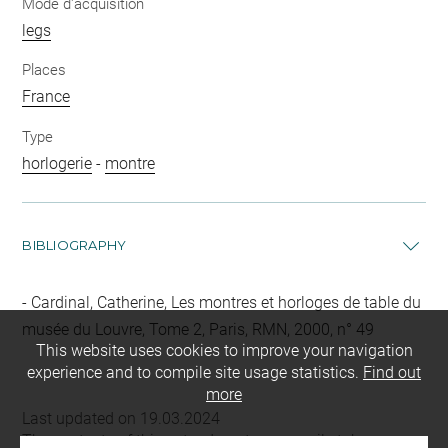
Mode d'acquisition
legs
Places
France
Type
horlogerie
-
montre
BIBLIOGRAPHY
Cardinal, Catherine, Les montres et horloges de table du
musée du Louvre, Tome 2, Paris, RMN, 2000, n° 49
This website uses cookies to improve your navigation
experience and to compile site usage statistics.
Find out
more
Last updated on 19.03.2024
The contents of this entry do not necessarily take