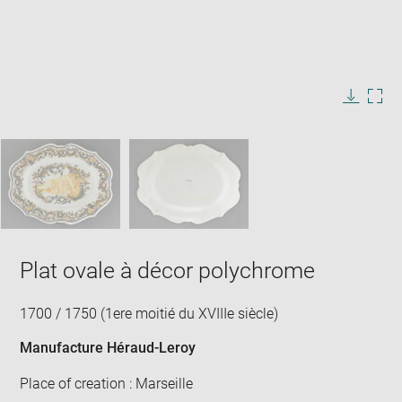
Enlarge
image
in
Image
Downlo
Enla
new
caption:
image
ima
window
SKIP IMAGE CAROUSEL
in
new
win
Plat ovale à décor polychrome
1700 / 1750 (1ere moitié du XVIIIe siècle)
Manufacture Héraud-Leroy
Place of creation : Marseille