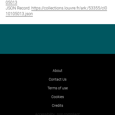
05013
JSON Record:
https://collections.louvre.fr/ark:/53355/cl0
10105013.json
About
Contact Us
Terms of use
Cookies
Credits
Accessibility : non compliant