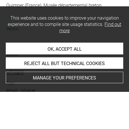
Quimper (France), Musée départemental breton
This website uses cookies to improve your navigation
experience and to compile site usage statistics.
Find out
INDEX
more
Mode d'acquisition
OK, ACCEPT ALL
achat
REJECT ALL BUT TECHNICAL COOKIES
Places
Limoges
MANAGE YOUR PREFERENCES
Type
émail
-
plaque
BIBLIOGRAPHY