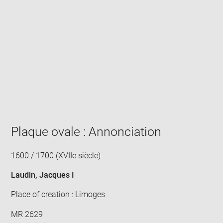
Enlarge
image
in
new
window
Plaque ovale : Annonciation
1600 / 1700 (XVIIe siècle)
Laudin, Jacques I
Place of creation : Limoges
MR 2629