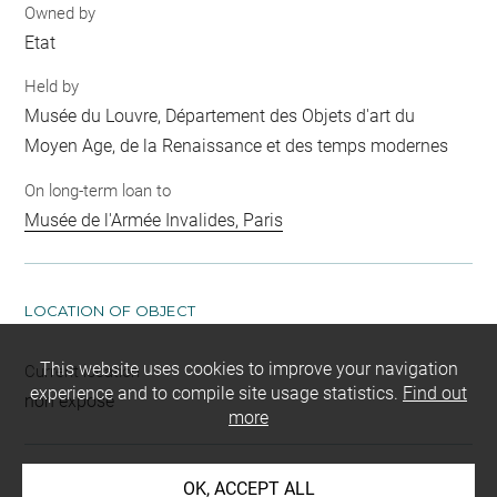
Owned by
Etat
Held by
Musée du Louvre, Département des Objets d'art du
Moyen Age, de la Renaissance et des temps modernes
On long-term loan to
Musée de l'Armée Invalides, Paris
LOCATION OF OBJECT
This website uses cookies to improve your navigation
Current location
experience and to compile site usage statistics.
Find out
non exposé
more
OK, ACCEPT ALL
INDEX