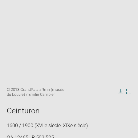
Enlarge
Image
© 2013 GrandPalaisRmn (musée
image
caption:
du Louvre) / Emilie Cambier
in
Downlo
Enla
new
image
ima
window
Ceinturon
in
new
win
1600 / 1900 (XVIIe siècle; XIXe siècle)
OA 12465 ; P 502 525