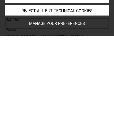
REJECT ALL BUT TECHNICAL COOKIES
Mode d'acquisition
donation
MANAGE YOUR PREFERENCES
Period
époque moderne = Ancien Régime
-
époque
contemporaine
Type
ceinture
BIBLIOGRAPHY
Malgouyres, Philippe, Armes européennes, histoire d'une
collection au musée du Louvre, [Musée du Louvre,
département des Objets d'art, Paris], Paris, Musée du