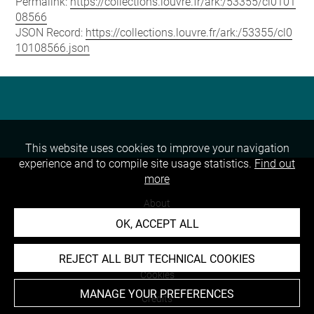
Permalink:
https://collections.louvre.fr/ark:/53355/cl0101
08566
JSON Record:
https://collections.louvre.fr/ark:/53355/cl0
10108566.json
This website uses cookies to improve your navigation
experience and to compile site usage statistics.
Find out
more
About
OK, ACCEPT ALL
Contact Us
Terms of use
REJECT ALL BUT TECHNICAL COOKIES
Cookies
MANAGE YOUR PREFERENCES
Credits