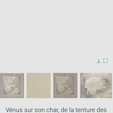
Enlarge
image
in
Image
Downlo
Enla
new
caption:
image
ima
window
SKIP IMAGE CAROUSEL
in
new
win
Vénus sur son char, de la tenture des