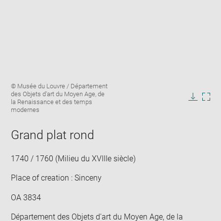
Enlarge
Image
© Musée du Louvre / Département
image
caption:
des Objets d'art du Moyen Age, de
in
la Renaissance et des temps
Downlo
Enla
new
modernes
image
ima
window
in
Grand plat rond
new
win
1740 / 1760 (Milieu du XVIIIe siècle)
Place of creation : Sinceny
OA 3834
Département des Objets d'art du Moyen Age, de la