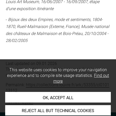
Louis Art Museum, 16/06/2007 - 16/09/2007, étape
d'une exposition itinérante
-
Bijoux des deux Empires, mode et sentiments, 1804-
1870, Rueil-Malmaison (Externe, France), Musée national
des châteaux de Malmaison et Bois-Préau, 20/10/2004 -
28/02/2005
Last updated on 09.01.2026
The contents of this entry do not necessarily take
This website uses cookies to improve your navigation
account of the latest data.
experience and to compile site usage statistics.
Find out
more
Permalink:
https://collections.louvre.fr/ark:/53355/cl0101
13112
JSON Record:
https://collections.louvre.fr/ark:/53355/cl0
OK, ACCEPT ALL
10113112.json
REJECT ALL BUT TECHNICAL COOKIES