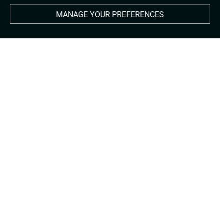
MANAGE YOUR PREFERENCES
About
Contact Us
Terms of use
Cookies
Credits
Accessibility : non compliant