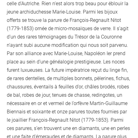
celle d’Autriche. Rien n’est alors trop beau pour éblouir la
jeune archiduchesse Marie-Louise. Parmi les bijoux
offerts se trouve la parure de François-Regnault Nitot
(1779-1853) ornée de micro-mosaïques de verre. Il s’agit
d’un des rares témoignages du Trésor de la Couronne
n’ayant subi aucune modification qui nous soit parvenu.
Par son alliance avec Marie-Louise, Napoléon Ier prend
place au sein d’une généalogie prestigieuse. Les noces
furent luxueuses. La future impératrice reçut du linge fin,
de rares dentelles, de multiples bonnets, pèlerines, fichus,
chaussures, éventails à feuilles d’or, châles brodés, robes
de bal, robes de jour, tenues de chasse, redingotes, un
nécessaire en or et vermeil de l’orfèvre Martin-Guillaume
Biennais et soixante et onze parures toutes fournies par
le joaillier François-Regnault Nitot (1779-1853). Parmi
ces parures, s’en trouvent une en diamants, une en perles
et une faite d’émeraudes et de diamants. La parure plus