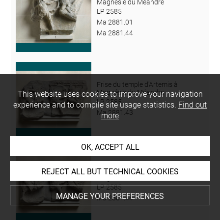
Magnésie du Méandre
LP 2585
Ma 2881.01
Ma 2881.44
Frise du temple d'Artemis à
Magnésie du Méandre
This website uses cookies to improve your navigation
LP 2585
experience and to compile site usage statistics.
Find out
Ma 2881.43
more
OK, ACCEPT ALL
Frise du temple d'Artemis à
REJECT ALL BUT TECHNICAL COOKIES
Magnésie du Méandre
LP 2585
MANAGE YOUR PREFERENCES
Ma 2881.44