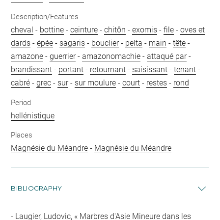
Description/Features
cheval
-
bottine
-
ceinture
-
chitôn
-
exomis
-
file
-
oves et
dards
-
épée
-
sagaris
-
bouclier
-
pelta
-
main
-
tête
-
amazone
-
guerrier
-
amazonomachie
-
attaqué par
-
brandissant
-
portant
-
retournant
-
saisissant
-
tenant
-
cabré
-
grec
-
sur
-
sur moulure
-
court
-
restes
-
rond
Period
hellénistique
Places
Magnésie du Méandre
-
Magnésie du Méandre
BIBLIOGRAPHY
Laugier, Ludovic, « Marbres d'Asie Mineure dans les