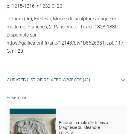
p. 1215-1216, n° 232 C, 20
Clarac (de), Frédéric, Musée de sculpture antique et
moderne. Planches, 2, Paris, Victor Texier, 1828-1830,
Disponible sur :
https://gallica.bnf.fr/ark:/12148/btv1b8626331j
, pl. 117
G, n° 20
CURATED LIST OF RELATED OBJECTS (42)
Ensemble
Frise du temple d'Artemis à
Magnésie du Méandre
LP 2585