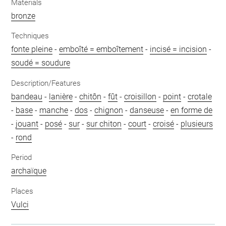
Materials
bronze
Techniques
fonte pleine
-
emboîté = emboîtement
-
incisé = incision
-
soudé = soudure
Description/Features
bandeau
-
lanière
-
chitôn
-
fût
-
croisillon
-
point
-
crotale
-
base
-
manche
-
dos
-
chignon
-
danseuse
-
en forme de
-
jouant
-
posé
-
sur
-
sur chiton
-
court
-
croisé
-
plusieurs
-
rond
Period
archaïque
Places
Vulci