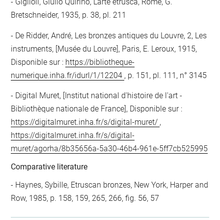
Giglioli, Giulio Quirino, L'arte etrusca, Rome, G.
Bretschneider, 1935, p. 38, pl. 211
De Ridder, André, Les bronzes antiques du Louvre, 2, Les
instruments, [Musée du Louvre], Paris, E. Leroux, 1915,
Disponible sur :
https://bibliotheque-
numerique.inha.fr/idurl/1/12204
, p. 151, pl. 111, n° 3145
Digital Muret, [Institut national d'histoire de l'art -
Bibliothèque nationale de France], Disponible sur :
https://digitalmuret.inha.fr/s/digital-muret/
,
https://digitalmuret.inha.fr/s/digital-
muret/agorha/8b35656a-5a30-46b4-961e-5ff7cb525995
Comparative literature
- Haynes, Sybille, Etruscan bronzes, New York, Harper and
Row, 1985, p. 158, 159, 265, 266, fig. 56, 57