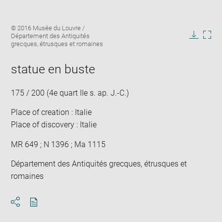
Enlarge
Image
© 2016 Musée du Louvre /
image
caption:
Département des Antiquités
in
Downlo
Enla
grecques, étrusques et romaines
new
image
ima
window
in
statue en buste
new
win
175 / 200 (4e quart IIe s. ap. J.-C.)
Place of creation : Italie
Place of discovery : Italie
MR 649 ; N 1396 ; Ma 1115
Département des Antiquités grecques, étrusques et
romaines
Download
Share
pdf