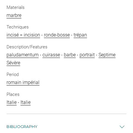
Materials
marbre
Techniques
incisé = incision
-
ronde-bosse
-
trépan
Description/Features
paludamentum
-
cuirasse
-
barbe
-
portrait
-
Septime
Sévère
Period
romain impérial
Places
Italie
-
Italie
BIBLIOGRAPHY