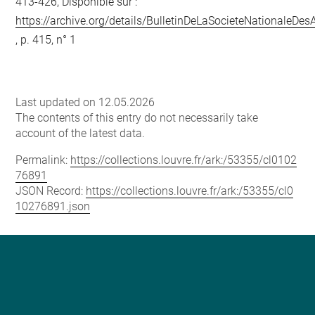
413-426, Disponible sur :
https://archive.org/details/BulletinDeLaSocieteNationale
, p. 415, n° 1
Last updated on 12.05.2026
The contents of this entry do not necessarily take
account of the latest data.
Permalink:
https://collections.louvre.fr/ark:/53355/cl0102
76891
JSON Record:
https://collections.louvre.fr/ark:/53355/cl0
10276891.json