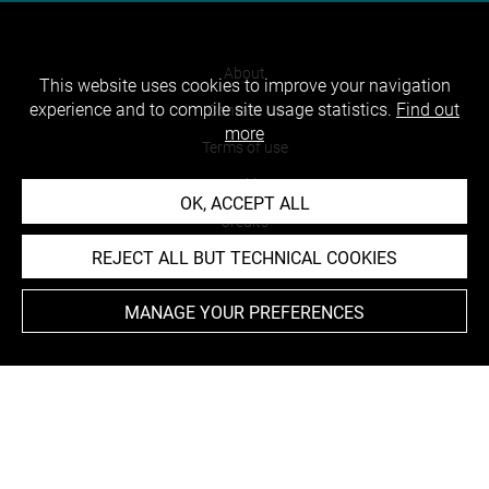
About
This website uses cookies to improve your navigation
experience and to compile site usage statistics.
Find out
Contact Us
more
Terms of use
Cookies
OK, ACCEPT ALL
Credits
REJECT ALL BUT TECHNICAL COOKIES
Accessibility : non compliant
MANAGE YOUR PREFERENCES