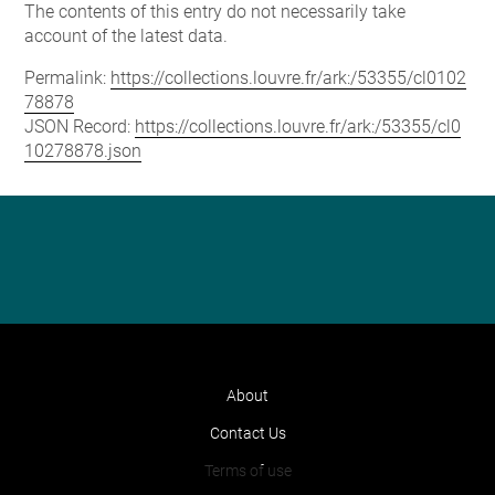
The contents of this entry do not necessarily take
account of the latest data.
Permalink:
https://collections.louvre.fr/ark:/53355/cl0102
78878
JSON Record:
https://collections.louvre.fr/ark:/53355/cl0
10278878.json
About
Contact Us
Terms of use