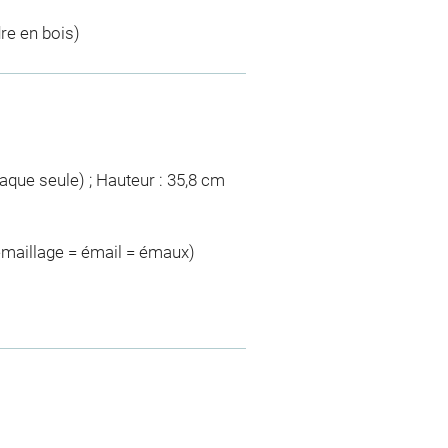
dre en bois)
laque seule) ; Hauteur : 35,8 cm
émaillage = émail = émaux)