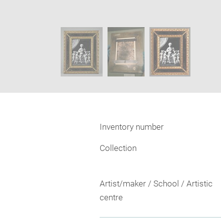
image
Image
in
caption:
new
SKIP IMAGE CAROUSEL
window
Inventory number
Collection
Artist/maker / School / Artistic
centre