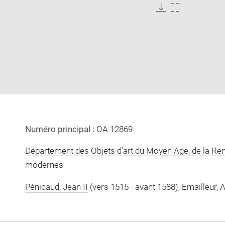
Download
Enlarge
image
image
in
new
window
Numéro principal :
OA 12869
Département des Objets d'art du Moyen Age, de la Re
modernes
Pénicaud, Jean II
(vers 1515 - avant 1588), Emailleur, At