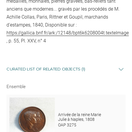
médailles, monnaies, pierres gravées, bas-reliefs tant
anciens que modernes... gravés par les procédés de M.
Achille Collas, Paris, Rittner et Goupil, marchands
d'estampes, 1840, Disponible sur :
https://gallica.bnf.fr/ark:/12148/bpt6k6208004t.texteImage
, p. 55, Pl. XXV, n° 4
CURATED LIST OF RELATED OBJECTS (1)
Ensemble
Arrivée de la reine Marie
Julie à Naples, 1808
OAP 3275