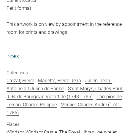
Current location
Petit format
This artwork is on view by appointment in the reference
room for prints and drawings
INDEX
Collections
Crozat, Pierre
-
Mariette, Pierre-Jean
-
Julien, Jean-
Antoine dit Julien de Parme
-
Saint-Morys, Charles-Paul-
J.-B. de Bourgevin Vialart de (1743-1795)
-
Campion de
Tersan, Charles Philippe
-
Mercier, Charles André (1741-
1786)
Places
Windsor, Windsor Castle, The Royal Library, oeuvre en