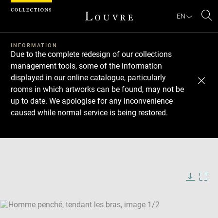
Cookies management panel
EN
Se
INFORMATION
Due to the complete redesign of our collections
management tools, some of the information
displayed in our online catalogue, particularly
rooms in which artworks can be found, may not be
up to date. We apologise for any inconvenience
caused while normal service is being restored.
Download
Next
Previous
Enlarge
image
Enlarge
in
image
new
in
Image
Downlo
Enla
caption:
window
new
image
ima
window
SKIP IMAGE CAROUSEL
in
new