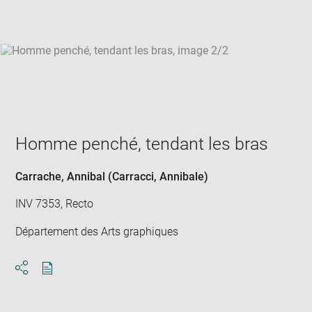
win
Homme penché, tendant les bras
Carrache, Annibal (Carracci, Annibale)
INV 7353, Recto
Département des Arts graphiques
Download
Share
pdf