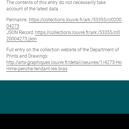
The contents of this entry do not necessarily take
account of the latest data.
Permalink:
https://collections.louvre.fr/ark:/53355/cl0200
04273
JSON Record:
https://collections.louvre.fr/ark:/53355/cl0
20004273.json
Full entry on the collection website of the Department of
Prints and Drawings:
http://arts-graphiques.louvre.fr/detail/oeuvres/1/4273-Ho
mme-penche-tendant-les-bras