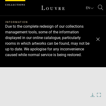
Cookies management panel
EN
Se
INFORMATION
Due to the complete redesign of our collections
management tools, some of the information
displayed in our online catalogue, particularly
rooms in which artworks can be found, may not be
up to date. We apologise for any inconvenience
caused while normal service is being restored.
Download
Next
Previous
Enlarge
image
in
Enlarge
new
image
window
in
Image
Downlo
Enla
caption:
new
image
ima
window