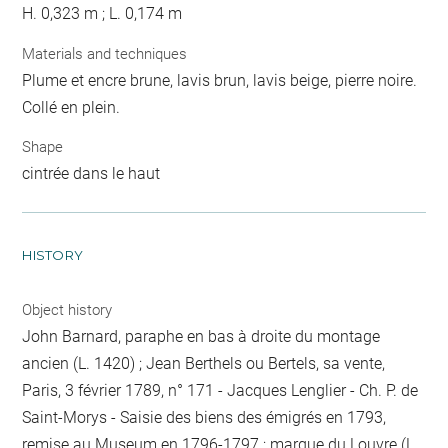
H. 0,323 m ; L. 0,174 m
Materials and techniques
Plume et encre brune, lavis brun, lavis beige, pierre noire.
Collé en plein.
Shape
cintrée dans le haut
HISTORY
Object history
John Barnard, paraphe en bas à droite du montage
ancien (L. 1420) ; Jean Berthels ou Bertels, sa vente,
Paris, 3 février 1789, n° 171 - Jacques Lenglier - Ch. P. de
Saint-Morys - Saisie des biens des émigrés en 1793,
remise au Museum en 1796-1797 ; marque du Louvre (L.