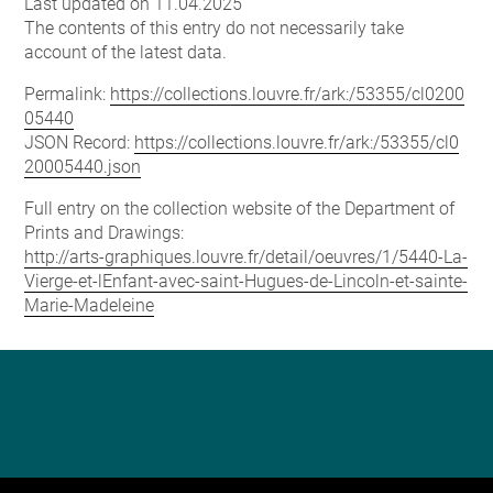
Last updated on 11.04.2025
The contents of this entry do not necessarily take
account of the latest data.
Permalink:
https://collections.louvre.fr/ark:/53355/cl0200
05440
JSON Record:
https://collections.louvre.fr/ark:/53355/cl0
20005440.json
Full entry on the collection website of the Department of
Prints and Drawings:
http://arts-graphiques.louvre.fr/detail/oeuvres/1/5440-La-
Vierge-et-lEnfant-avec-saint-Hugues-de-Lincoln-et-sainte-
Marie-Madeleine