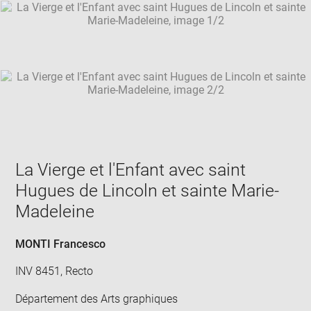
SKIP IMAGE CAROUSEL
in
new
win
La Vierge et l'Enfant avec saint
Hugues de Lincoln et sainte Marie-
Madeleine
MONTI Francesco
INV 8451, Recto
Département des Arts graphiques