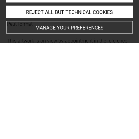
REJECT ALL BUT TECHNICAL COOKIES
Current location
Petit format
MANAGE YOUR PREFERENCES
This artwork is on view by appointment in the reference
room for prints and drawings
INDEX
Collections
Richardson, Jonathan senior
Places
Berlin, Kupferstichkabinett, oeuvre en rapport
-
Rotterdam, Museum Boymans van Beuningen, oeuvre en
rapport
-
Amsterdam, Rijksprentenkabinet, oeuvre en