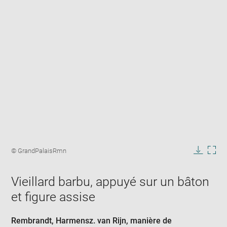
Enlarge
image
Image
© GrandPalaisRmn
in
caption:
Downlo
Enla
new
image
ima
window
Vieillard barbu, appuyé sur un bâton
in
new
et figure assise
win
Rembrandt, Harmensz. van Rijn
, manière de