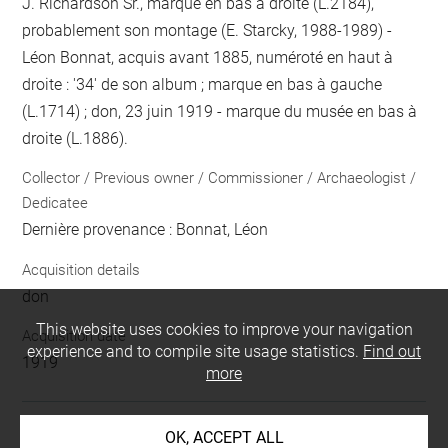
J. Richardson Sr., marque en bas à droite (L.2184),
probablement son montage (E. Starcky, 1988-1989) -
Léon Bonnat, acquis avant 1885, numéroté en haut à
droite : '34' de son album ; marque en bas à gauche
(L.1714) ; don, 23 juin 1919 - marque du musée en bas à
droite (L.1886).
Collector / Previous owner / Commissioner / Archaeologist /
Dedicatee
Dernière provenance : Bonnat, Léon
Acquisition details
don
This website uses cookies to improve your navigation
Acquisition date
experience and to compile site usage statistics.
Find out
1919
more
OK, ACCEPT ALL
LOCATION OF OBJECT