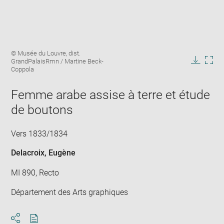
Enlarge
Image
© Musée du Louvre, dist.
image
caption:
GrandPalaisRmn / Martine Beck-
in
Downlo
Enla
Coppola
new
image
ima
window
in
Femme arabe assise à terre et étude
new
de boutons
win
Vers 1833/1834
Delacroix, Eugène
MI 890, Recto
Département des Arts graphiques