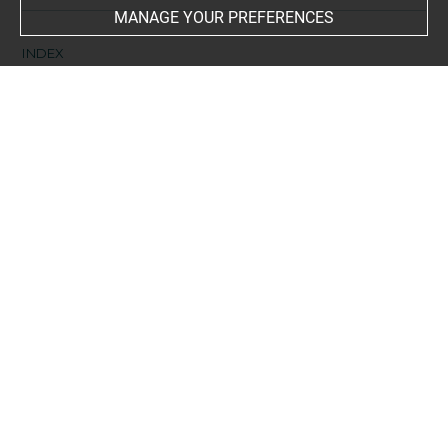
MANAGE YOUR PREFERENCES
INDEX
Collections
Delacroix, Eugène
Places
Paris, Musée du Louvre, département des Arts
graphiques, Cabinet des Dessins, oeuvre en rapport
-
Paris, Musée du Louvre, département des peintures,
oeuvre en rapport
Techniques
crayon (noir)
-
papier beige
-
pastel
Last updated on 24.01.2025
The contents of this entry do not necessarily take