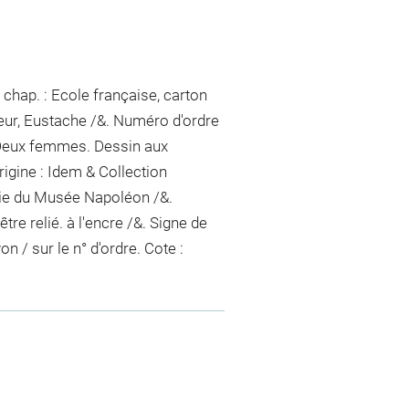
chap. : Ecole française, carton
eur, Eustache /&. Numéro d'ordre
: Deux femmes. Dessin aux
rigine : Idem & Collection
hie du Musée Napoléon /&.
tre relié.
à l'encre
/&. Signe de
yon / sur le n° d'ordre
. Cote :