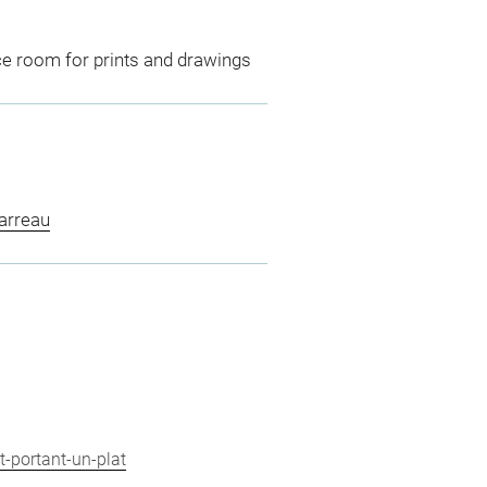
ce room for prints and drawings
arreau
t-portant-un-plat