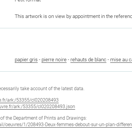
This artwork is on view by appointment in the referen
papier gris
-
pierre noire
-
rehauts de blanc
-
mise au c
cessarily take account of the latest data.
vre.fr/ark:/53355/cl020208493
louvre.fr/ark:/53355/cl020208493.json
e of the Department of Prints and Drawings:
etail/oeuvres/1/208493-Deux-femmes-debout-sur-un-plan-differen