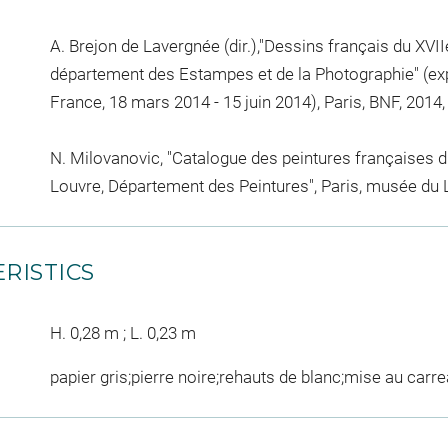
A. Brejon de Lavergnée (dir.),"Dessins français du XVII
département des Estampes et de la Photographie" (exp
France, 18 mars 2014 - 15 juin 2014), Paris, BNF, 2014, 
N. Milovanovic, "Catalogue des peintures françaises 
Louvre, Département des Peintures", Paris, musée du L
RISTICS
H. 0,28 m ; L. 0,23 m
papier gris;pierre noire;rehauts de blanc;mise au carr