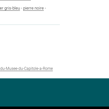
er gris-bleu
-
pierre noire
-
ure-du-Musee-du-Capitole-a-Rome