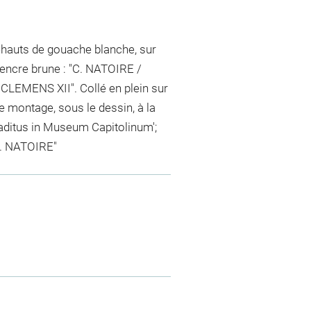
 rehauts de gouache blanche, sur
t encre brune : "C. NATOIRE /
: "CLEMENS XII". Collé en plein sur
e montage, sous le dessin, à la
 aditus in Museum Capitolinum';
AR. NATOIRE"