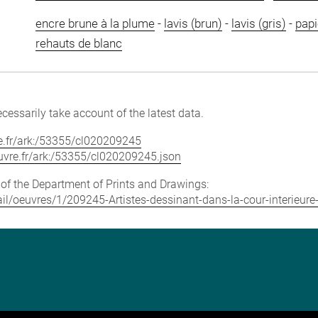
encre brune à la plume
-
lavis (brun)
-
lavis (gris)
-
papi
rehauts de blanc
cessarily take account of the latest data.
vre.fr/ark:/53355/cl020209245
louvre.fr/ark:/53355/cl020209245.json
e of the Department of Prints and Drawings:
etail/oeuvres/1/209245-Artistes-dessinant-dans-la-cour-interie