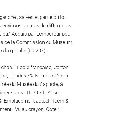
auche ; sa vente, partie du lot
 environs, ornées de différentes
r bleu." Acquis par Lempereur pour
rques de la Commission du Museum
rs la gauche (L.2207).
chap. : Ecole française, Carton
oire, Charles /&. Numéro d'ordre
ntrée du Musée du Capitole, à
imensions : H. 30 x L. 45cm.
/&. Emplacement actuel : Idem &
ement :
Vu
au crayon
. Cote :