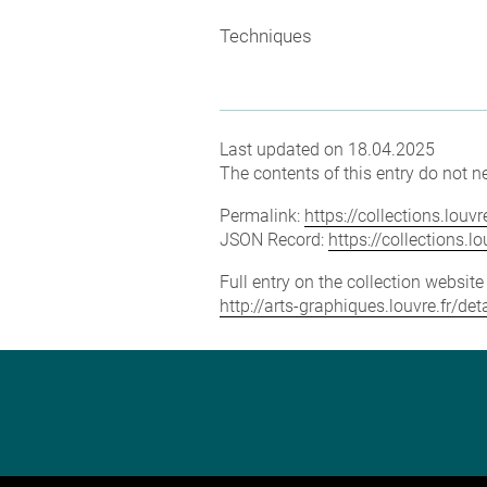
Techniques
Last updated on 18.04.2025
The contents of this entry do not ne
Permalink:
https://collections.lou
JSON Record:
https://collections.
Full entry on the collection websit
http://arts-graphiques.louvre.fr/d