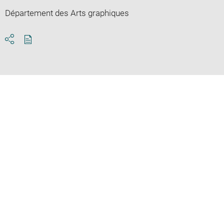
Département des Arts graphiques
Download
Share
pdf