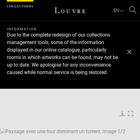
Cookies management panel
EN
Se
INFORMATION
Due to the complete redesign of our collections
management tools, some of the information
displayed in our online catalogue, particularly
rooms in which artworks can be found, may not be
up to date. We apologise for any inconvenience
caused while normal service is being restored.
Download
Next
Previous
Enlarge
image
Enlarge
in
image
new
in
Image
Downlo
Enla
caption:
window
new
image
ima
window
SKIP IMAGE CAROUSEL
in
new