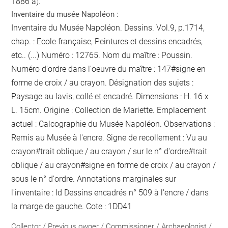
1886 a).
Inventaire du musée Napoléon :
Inventaire du Musée Napoléon. Dessins. Vol.9, p.1714,
chap. : Ecole française, Peintures et dessins encadrés,
etc.. (...) Numéro : 12765. Nom du maître : Poussin.
Numéro d'ordre dans l'oeuvre du maître : 147#
signe en
forme de croix / au crayon
. Désignation des sujets :
Paysage au lavis, collé et encadré. Dimensions : H. 16 x
L. 15cm. Origine : Collection de Mariette. Emplacement
actuel : Calcographie du Musée Napoléon. Observations :
Remis au Musée
à l'encre
. Signe de recollement :
Vu
au
crayon
#
trait oblique / au crayon / sur le n° d'ordre
#
trait
oblique / au crayon
#
signe en forme de croix / au crayon /
sous le n° d'ordre
. Annotations marginales sur
l'inventaire :
Id
Dessins encadrés
n° 509
à l'encre / dans
la marge de gauche
. Cote : 1DD41
Collector / Previous owner / Commissioner / Archaeologist /