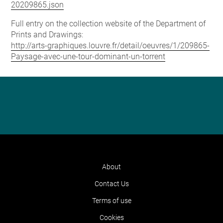
20209865.json
Full entry on the collection website of the Department of
Prints and Drawings:
http://arts-graphiques.louvre.fr/detail/oeuvres/1/209865-
Paysage-avec-une-tour-dominant-un-torrent
About
Contact Us
Terms of use
Cookies