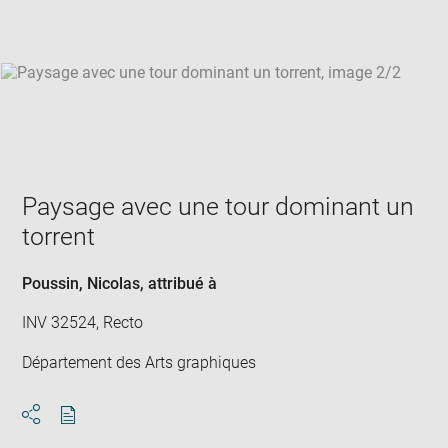
win
Paysage avec une tour dominant un
torrent
Poussin, Nicolas
, attribué à
INV 32524, Recto
Département des Arts graphiques
Download
Share