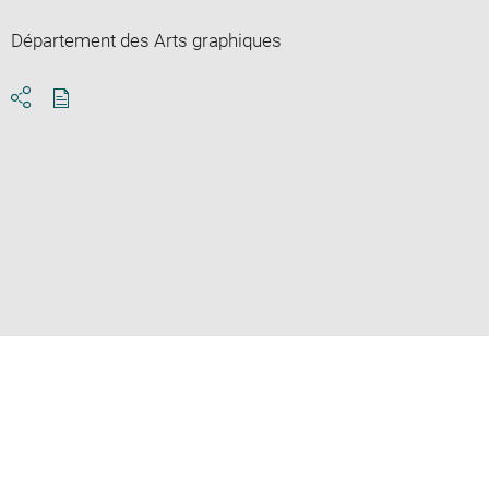
Département des Arts graphiques
Download
Share
pdf