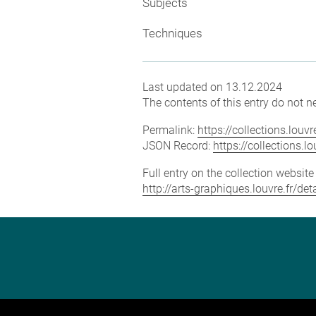
Subjects
Techniques
Last updated on 13.12.2024
The contents of this entry do not ne
Permalink:
https://collections.lou
JSON Record:
https://collections.
Full entry on the collection websit
http://arts-graphiques.louvre.fr/d