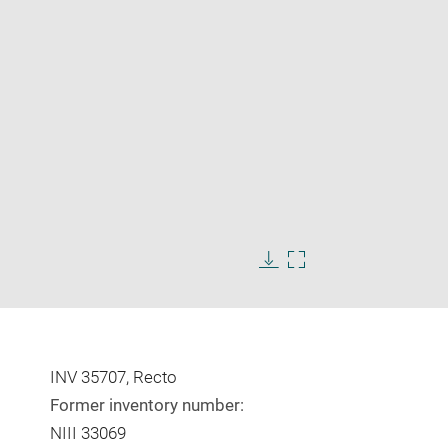
Enlarge
image
in
Download
Enlarge
new
image
image
window
in
new
window
INV 35707, Recto
Former inventory number:
NIII 33069