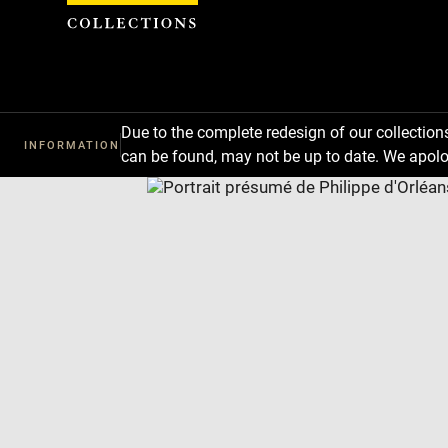
Cookies management panel
Due to the complete redesign of our collectio
INFORMATION
can be found, may not be up to date. We apolo
Download
Next
Previous