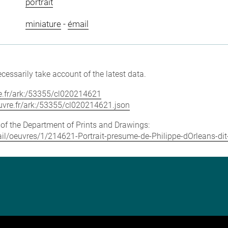
portrait
miniature
-
émail
cessarily take account of the latest data.
vre.fr/ark:/53355/cl020214621
louvre.fr/ark:/53355/cl020214621.json
e of the Department of Prints and Drawings:
etail/oeuvres/1/214621-Portrait-presume-de-Philippe-dOrleans-di