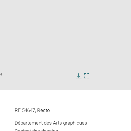
Enlarge
Le
image
in
Download
Enlarge
new
image
image
window
in
new
window
RF 54647, Recto
Département des Arts graphiques