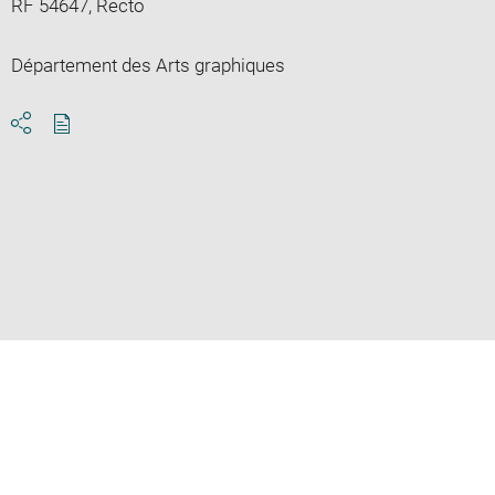
RF 54647, Recto
Département des Arts graphiques
Download
Share
pdf