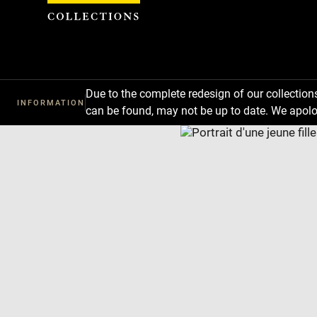
Cookies management panel
Due to the complete redesign of our collectio
INFORMATION
can be found, may not be up to date. We apolo
Download
Next
Previous