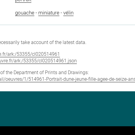
gouache
-
miniature
-
vélin
cessarily take account of the latest data.
vre.fr/ark:/53355/cl020514961
louvre.fr/ark:/53355/cl020514961.json
e of the Department of Prints and Drawings:
tail/oeuvres/1/514961-Portrait-dune-jeune-fille-agee-de-seize-an