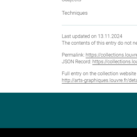
Techniques
Last updated on 13.11.2024
The contents of this entry do not ne
Permalink:
https://collections.lou
JSON Record:
https://collections.
Full entry on the collection websit
http://arts-graphiques.louvre.fr/de