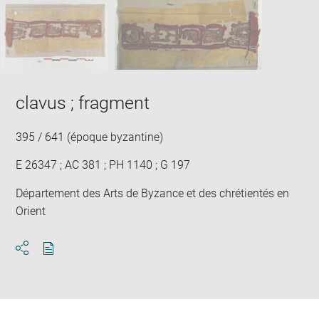
SKIP IMAGE CAROUSEL
in
new
win
clavus ; fragment
395 / 641 (époque byzantine)
E 26347 ; AC 381 ; PH 1140 ; G 197
Département des Arts de Byzance et des chrétientés en
Orient
Download
Share
pdf