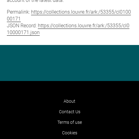
account of the latest data.
Permalink:
https://collections.louvre.fr/ark:/53355/cl0100
00171
JSON Record:
https://collections.louvre.fr/ark:/53355/cl0
10000171.json
About
Contact Us
Terms of use
Cookies