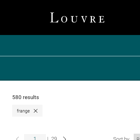
580 results
frange
Close
|
29
Sort by