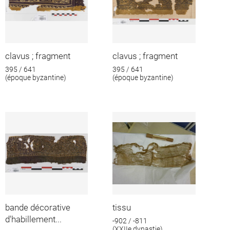
clavus ; fragment
clavus ; fragment
395 / 641
395 / 641
(époque byzantine)
(époque byzantine)
bande décorative
tissu
d'habillement...
-902 / -811
(XXIIe dynastie)