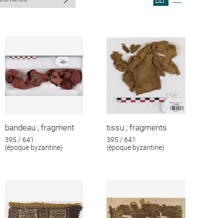
search
search
results
results
in
as
grid
list
format
bandeau ; fragment
tissu ; fragments
395 / 641
395 / 641
(époque byzantine)
(époque byzantine)