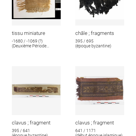
tissu miniature
châle ; fragments
-1680 / -1069 (?)
395 / 695
(Deuxième Période
(époque byzantine)
intermédiaire ; Nouvel
Empire)
clavus ; fragment
clavus ; fragment
395 / 641
641 / 1171
(époque byzantine)
(début époque islamique)